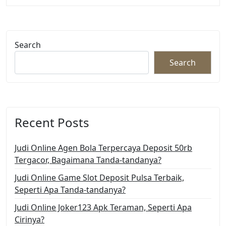
Search
Search
Recent Posts
Judi Online Agen Bola Terpercaya Deposit 50rb
Tergacor, Bagaimana Tanda-tandanya?
Judi Online Game Slot Deposit Pulsa Terbaik,
Seperti Apa Tanda-tandanya?
Judi Online Joker123 Apk Teraman, Seperti Apa
Cirinya?