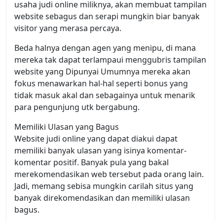
usaha judi online miliknya, akan membuat tampilan
website sebagus dan serapi mungkin biar banyak
visitor yang merasa percaya.
Beda halnya dengan agen yang menipu, di mana
mereka tak dapat terlampaui menggubris tampilan
website yang Dipunyai Umumnya mereka akan
fokus menawarkan hal-hal seperti bonus yang
tidak masuk akal dan sebagainya untuk menarik
para pengunjung utk bergabung.
Memiliki Ulasan yang Bagus
Website judi online yang dapat diakui dapat
memiliki banyak ulasan yang isinya komentar-
komentar positif. Banyak pula yang bakal
merekomendasikan web tersebut pada orang lain.
Jadi, memang sebisa mungkin carilah situs yang
banyak direkomendasikan dan memiliki ulasan
bagus.