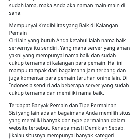
sudah lama, maka Anda aka naman main-main di
sana.
Mempunyai Kredibilitas yang Baik di Kalangan
Pemain
Ciri lain yang butuh Anda ketahui ialah nama baik
servernya itu sendiri. Yang mana server yang aman
yakni yang mempunyai nama baik dan sudah
cukup ternama di kalangan para pemain. Hal ini
mampu tampak dari bagaimana jam terbang dan
juga komentar para pemain taruhan onine lain. Di
Indonesia sendiri ada beberapa server yang sudah
cukup ternama dan memiliki nama baik.
Terdapat Banyak Pemain dan Tipe Permainan
Sisi yang lain adalah bagaimana Anda memilih situs
yang memiliki banyak dan type permainan dalam
website tersebut. Kenapa mesti Demikian Sebab,
jikalau situsnya mempunyai banyak kategori