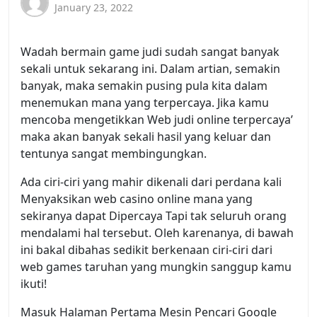
January 23, 2022
Wadah bermain game judi sudah sangat banyak
sekali untuk sekarang ini. Dalam artian, semakin
banyak, maka semakin pusing pula kita dalam
menemukan mana yang terpercaya. Jika kamu
mencoba mengetikkan Web judi online terpercaya’
maka akan banyak sekali hasil yang keluar dan
tentunya sangat membingungkan.
Ada ciri-ciri yang mahir dikenali dari perdana kali
Menyaksikan web casino online mana yang
sekiranya dapat Dipercaya Tapi tak seluruh orang
mendalami hal tersebut. Oleh karenanya, di bawah
ini bakal dibahas sedikit berkenaan ciri-ciri dari
web games taruhan yang mungkin sanggup kamu
ikuti!
Masuk Halaman Pertama Mesin Pencari Google