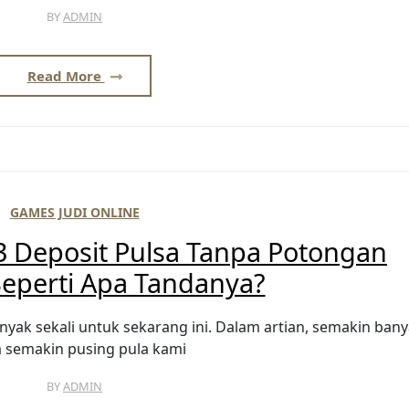
BY
ADMIN
Read More
GAMES JUDI ONLINE
23 Deposit Pulsa Tanpa Potongan
Seperti Apa Tandanya?
ak sekali untuk sekarang ini. Dalam artian, semakin bany
 semakin pusing pula kami
BY
ADMIN