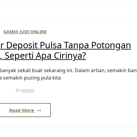
GAMES JUDI ONLINE
ker Deposit Pulsa Tanpa Potongan
 Seperti Apa Cirinya?
nyak sekali buat sekarang ini. Dalam artian, semakin ban
 semakin pusing pula kita
BY
ADMIN
Read More