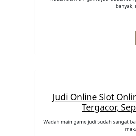
banyak, 
Judi Online Slot Onl
Tergacor, Se
Wadah main game judi sudah sangat bany
maka