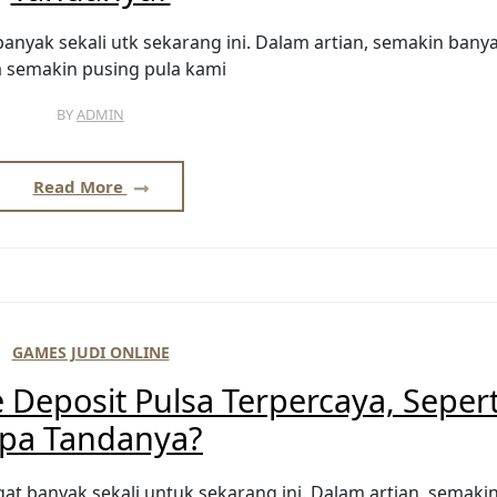
nyak sekali utk sekarang ini. Dalam artian, semakin banya
 semakin pusing pula kami
BY
ADMIN
Read More
GAMES JUDI ONLINE
e Deposit Pulsa Terpercaya, Sepert
pa Tandanya?
t banyak sekali untuk sekarang ini. Dalam artian, semaki