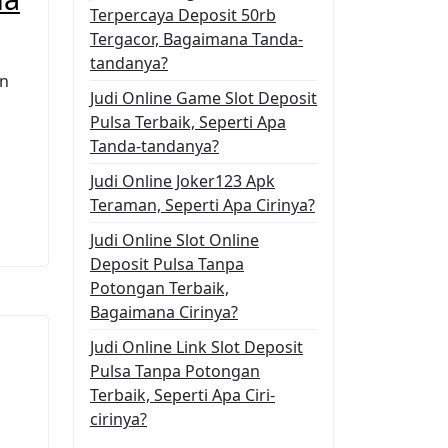
Terpercaya Deposit 50rb
Tergacor, Bagaimana Tanda-
tandanya?
in
Judi Online Game Slot Deposit
Pulsa Terbaik, Seperti Apa
Tanda-tandanya?
Judi Online Joker123 Apk
Teraman, Seperti Apa Cirinya?
Judi Online Slot Online
Deposit Pulsa Tanpa
Potongan Terbaik,
Bagaimana Cirinya?
Judi Online Link Slot Deposit
Pulsa Tanpa Potongan
Terbaik, Seperti Apa Ciri-
cirinya?