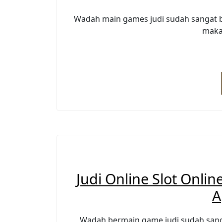
Wadah main games judi sudah sangat ba
maka
Judi Online Slot Onlin
A
Wadah bermain game judi sudah sanga