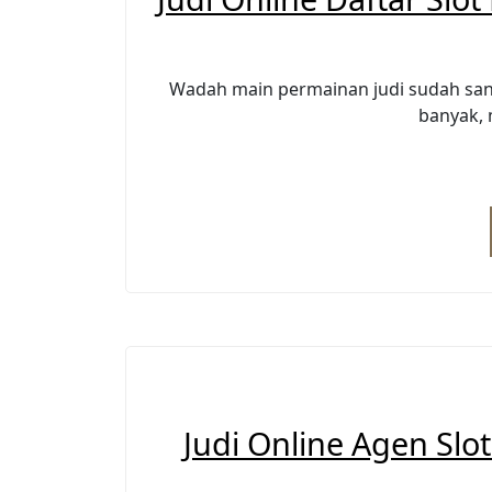
Wadah main permainan judi sudah sang
banyak, 
Judi Online Agen Slo