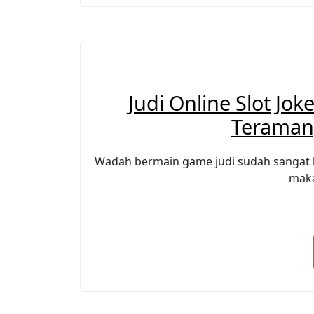
Judi Online Slot Jo
Teraman,
Wadah bermain game judi sudah sangat ba
maka