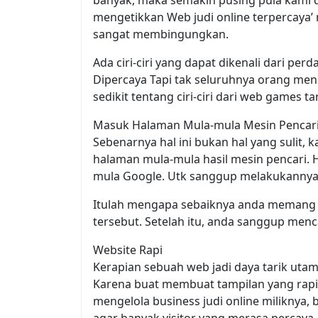
banyak, maka semakin pusing pula kami
mengetikkan Web judi online terpercaya’ 
sangat membingungkan.
Ada ciri-ciri yang dapat dikenali dari per
Dipercaya Tapi tak seluruhnya orang mend
sedikit tentang ciri-ciri dari web games 
Masuk Halaman Mula-mula Mesin Pencar
Sebenarnya hal ini bukan hal yang sulit,
halaman mula-mula hasil mesin pencari.
mula Google. Utk sanggup melakukannya 
Itulah mengapa sebaiknya anda memang la
tersebut. Setelah itu, anda sanggup menca
Website Rapi
Kerapian sebuah web jadi daya tarik utam
Karena buat membuat tampilan yang rapi 
mengelola business judi online miliknya