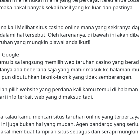
 dalam menemukan mana yang terpercaya. Kalau anda coba
maka bakal banyak sekali hasil yang ke luar dan pastinya
dana kali Melihat situs casino online mana yang sekiranya da
alami hal tersebut. Oleh karenanya, di bawah ini akan dib
taruhan yang mungkin piawai anda ikuti!
i Google
 kamu bisa langsung memilih web taruhan casino yang berad
 Hanya ada beberapa saja yang mahir masuk ke halaman mu
pun dibutuhkan teknik-teknik yang tidak sembarangan.
h pilih website yang perdana kali kamu temui di halaman
ri info terkait web yang dimaksud tadi.
a kalau kamu mencari situs taruhan online yang terpercaya
ini juga bukan hal yang mudah. Agen bandarqq yang seriu
, bakal membuat tampilan situs sebagus dan serapi mungkin