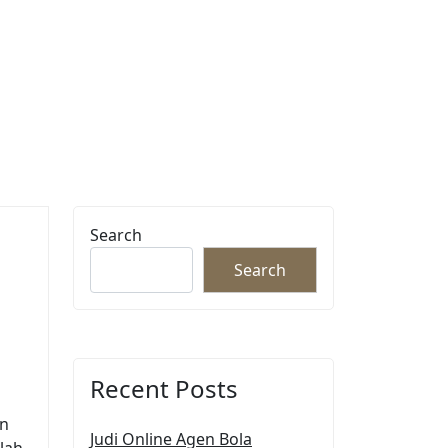
Search
Search
Recent Posts
in
Judi Online Agen Bola