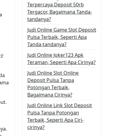
Terpercaya Deposit 50rb
Tergacor, Bagaimana Tanda-
a
tandanya?
Judi Online Game Slot Deposit
Pulsa Terbaik, Seperti Apa
Tanda-tandanya?
Judi Online Joker123 Apk
i!
Teraman, Seperti Apa Cirinya?
Judi Online Slot Online
ada
Deposit Pulsa Tanpa
tama
Potongan Terbaik,
Bagaimana Cirinya?
ut.
Judi Online Link Slot Deposit
Pulsa Tanpa Potongan
Terbaik, Seperti Apa Ciri-
cirinya?
ya.