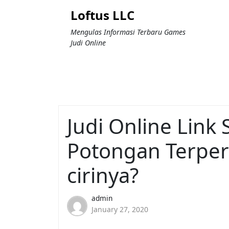
Skip
Loftus LLC
to
content
Mengulas Informasi Terbaru Games
Judi Online
Judi Online Link 
Potongan Terper
cirinya?
admin
January 27, 2020