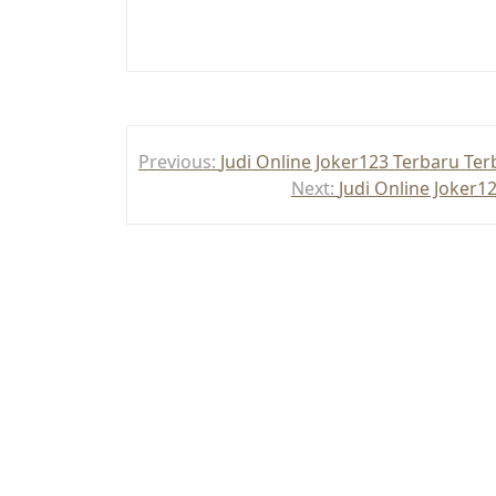
Post
Previous:
Judi Online Joker123 Terbaru Ter
navigation
Next:
Judi Online Joker1