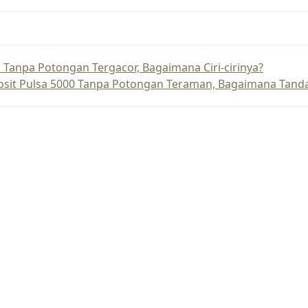
sa Tanpa Potongan Tergacor, Bagaimana Ciri-cirinya?
eposit Pulsa 5000 Tanpa Potongan Teraman, Bagaimana Tand