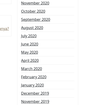
November 2020
October 2020
September 2020
August 2020
anya?
July 2020
June 2020
May 2020
April 2020
March 2020
February 2020
January 2020
December 2019
November 2019