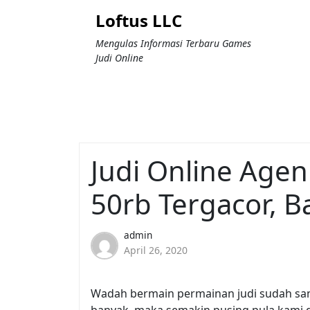
Skip
Loftus LLC
to
content
Mengulas Informasi Terbaru Games
Judi Online
Judi Online Agen
50rb Tergacor, B
admin
April 26, 2020
Wadah bermain permainan judi sudah sang