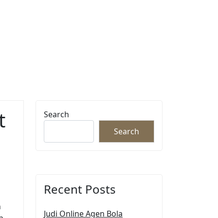
t
Search
Search
Recent Posts
n
Judi Online Agen Bola