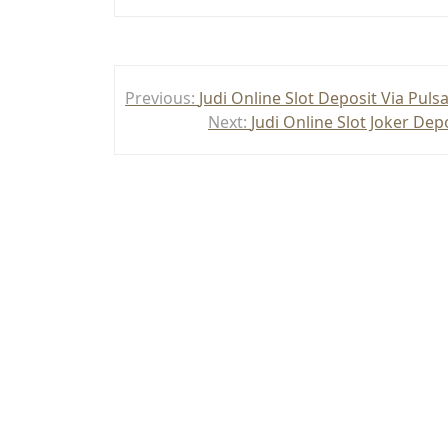
Post
Previous:
Judi Online Slot Deposit Via Pul
navigation
Next:
Judi Online Slot Joker D