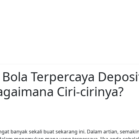
 Bola Terpercaya Deposi
agaimana Ciri-cirinya?
at banyak sekali buat sekarang ini. Dalam artian, semaki