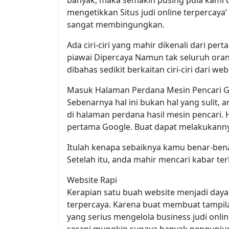
banyak, maka semakin pusing pula kami 
mengetikkan Situs judi online terpercaya’
sangat membingungkan.
Ada ciri-ciri yang mahir dikenali dari pe
piawai Dipercaya Namun tak seluruh oran
dibahas sedikit berkaitan ciri-ciri dari 
Masuk Halaman Perdana Mesin Pencari 
Sebenarnya hal ini bukan hal yang sulit
di halaman perdana hasil mesin pencari.
pertama Google. Buat dapat melakukanny
Itulah kenapa sebaiknya kamu benar-bena
Setelah itu, anda mahir mencari kabar ter
Website Rapi
Kerapian satu buah website menjadi daya
terpercaya. Karena buat membuat tampila
yang serius mengelola business judi on