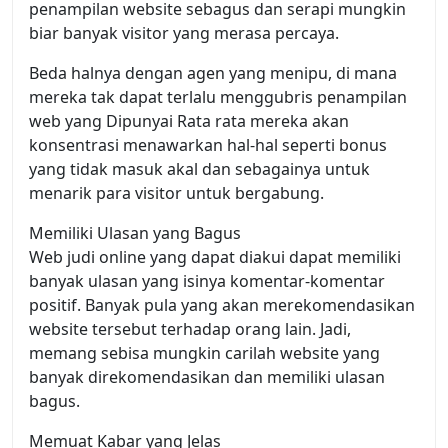
penampilan website sebagus dan serapi mungkin
biar banyak visitor yang merasa percaya.
Beda halnya dengan agen yang menipu, di mana
mereka tak dapat terlalu menggubris penampilan
web yang Dipunyai Rata rata mereka akan
konsentrasi menawarkan hal-hal seperti bonus
yang tidak masuk akal dan sebagainya untuk
menarik para visitor untuk bergabung.
Memiliki Ulasan yang Bagus
Web judi online yang dapat diakui dapat memiliki
banyak ulasan yang isinya komentar-komentar
positif. Banyak pula yang akan merekomendasikan
website tersebut terhadap orang lain. Jadi,
memang sebisa mungkin carilah website yang
banyak direkomendasikan dan memiliki ulasan
bagus.
Memuat Kabar yang Jelas