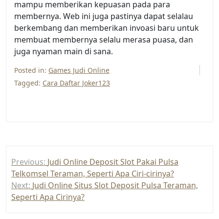
mampu memberikan kepuasan pada para
membernya. Web ini juga pastinya dapat selalau
berkembang dan memberikan invoasi baru untuk
membuat membernya selalu merasa puasa, dan
juga nyaman main di sana.
Posted in:
Games Judi Online
Tagged:
Cara Daftar Joker123
Post
Previous:
Judi Online Deposit Slot Pakai Pulsa
navigation
Telkomsel Teraman, Seperti Apa Ciri-cirinya?
Next:
Judi Online Situs Slot Deposit Pulsa Teraman,
Seperti Apa Cirinya?