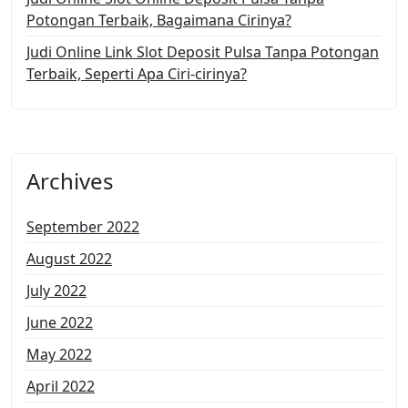
Potongan Terbaik, Bagaimana Cirinya?
Judi Online Link Slot Deposit Pulsa Tanpa Potongan
Terbaik, Seperti Apa Ciri-cirinya?
Archives
September 2022
August 2022
July 2022
June 2022
May 2022
April 2022