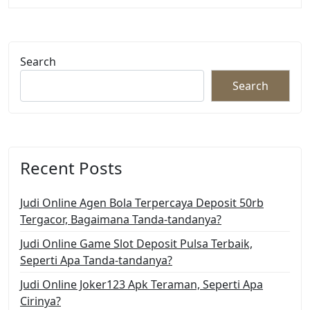
Search
Search
Recent Posts
Judi Online Agen Bola Terpercaya Deposit 50rb
Tergacor, Bagaimana Tanda-tandanya?
Judi Online Game Slot Deposit Pulsa Terbaik,
Seperti Apa Tanda-tandanya?
Judi Online Joker123 Apk Teraman, Seperti Apa
Cirinya?