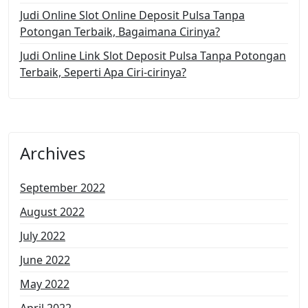
Judi Online Slot Online Deposit Pulsa Tanpa
Potongan Terbaik, Bagaimana Cirinya?
Judi Online Link Slot Deposit Pulsa Tanpa Potongan
Terbaik, Seperti Apa Ciri-cirinya?
Archives
September 2022
August 2022
July 2022
June 2022
May 2022