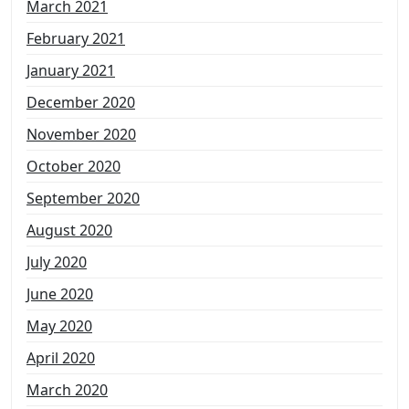
March 2021
February 2021
January 2021
December 2020
November 2020
October 2020
September 2020
August 2020
July 2020
June 2020
May 2020
April 2020
March 2020