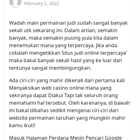
February 2, 2022
Wadah main permainan judi sudah sangat banyak
sekali utk sekarang ini. Dalam artian, semakin
banyak, maka semakin pusing pula kita dalam
menemukan mana yang terpercaya. Jika anda
cobalah mengetikkan Situs judi online terpercaya’
maka bakal banyak sekali hasil yang ke luar dan
tentunya sangat membingungkan.
Ada ciri-ciri yang mahir dikenali dari pertama kali
Menyaksikan web casino online mana yang
sekiranya dapat Diakui Tapi tak seluruh orang
memahami hal tersebut. Oleh karenanya, di bawah
ini bakal dibahas sedikit mengenai ciri-ciri dari
website permainan taruhan yang mungkin mahir
kamu ikuti!
Masuk Halaman Perdana Mesin Pencari Google