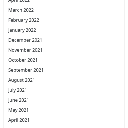
April 2022
March 2022
February 2022
January 2022
December 2021
November 2021
October 2021
September 2021
August 2021
July 2021
June 2021
May 2021
April 2021