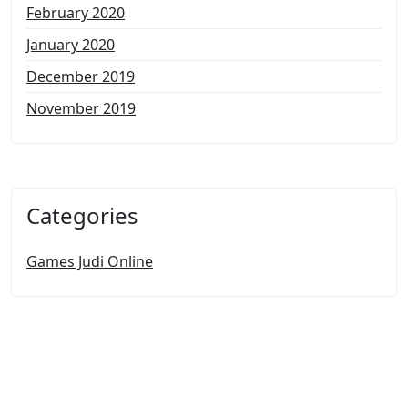
February 2020
January 2020
December 2019
November 2019
Categories
Games Judi Online