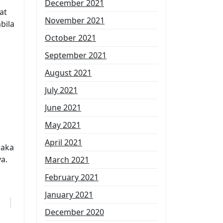
December 2021
at
November 2021
bila
October 2021
September 2021
August 2021
July 2021
June 2021
May 2021
April 2021
maka
a.
March 2021
February 2021
January 2021
December 2020