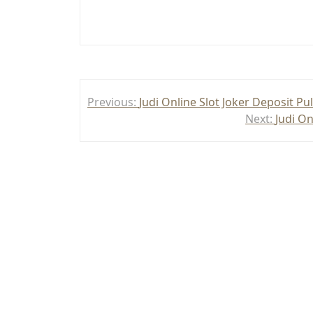
Post
Previous:
Judi Online Slot Joker Deposit 
navigation
Next:
Judi On