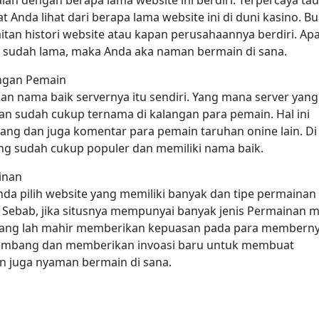
lah dengan berapa lama website ini berdiri. Terpercaya tau
Anda lihat dari berapa lama website ini di duni kasino. Bu
aitan histori website atau kapan perusahaannya berdiri. Apa
iri sudah lama, maka Anda aka naman bermain di sana.
angan Pemain
kan nama baik servernya itu sendiri. Yang mana server yang
n sudah cukup ternama di kalangan para pemain. Hal ini
bang dan juga komentar para pemain taruhan onine lain. Di
ang sudah cukup populer dan memiliki nama baik.
inan
a pilih website yang memiliki banyak dan tipe permainan
 Sebab, jika situsnya mempunyai banyak jenis Permainan 
mang lah mahir memberikan kepuasan pada para memberny
erkembang dan memberikan invoasi baru untuk membuat
 juga nyaman bermain di sana.