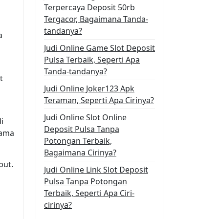
Terpercaya Deposit 50rb
Tergacor, Bagaimana Tanda-
tandanya?
a
Judi Online Game Slot Deposit
Pulsa Terbaik, Seperti Apa
Tanda-tandanya?
t
Judi Online Joker123 Apk
Teraman, Seperti Apa Cirinya?
Judi Online Slot Online
i
Deposit Pulsa Tanpa
tama
Potongan Terbaik,
Bagaimana Cirinya?
but.
Judi Online Link Slot Deposit
Pulsa Tanpa Potongan
Terbaik, Seperti Apa Ciri-
cirinya?