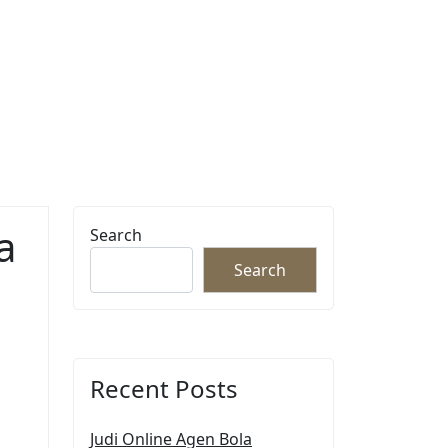
a
Search
Search
Recent Posts
Judi Online Agen Bola