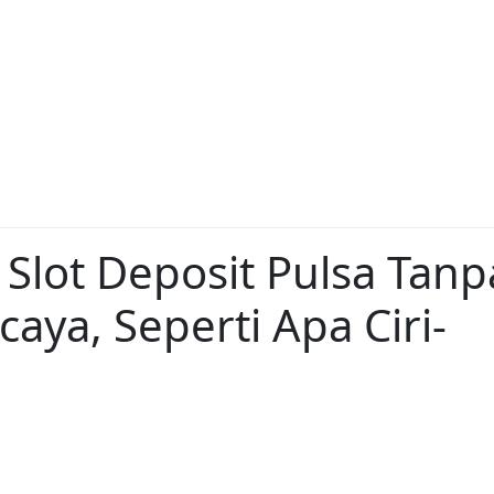
 Slot Deposit Pulsa Tanp
aya, Seperti Apa Ciri-