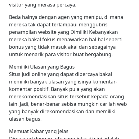
visitor yang merasa percaya.
Beda halnya dengan agen yang menipu, di mana
mereka tak dapat terlampaui menggubris
penampilan website yang Dimiliki Kebanyakan
mereka bakal fokus menawarkan hal-hal seperti
bonus yang tidak masuk akal dan sebagainya
untuk menarik para visitor buat bergabung.
Memiliki Ulasan yang Bagus
Situs judi online yang dapat dipercaya bakal
memiliki banyak ulasan yang isinya komentar-
komentar positif. Banyak pula yang akan
merekomendasikan situs tersebut kepada orang
lain. Jadi, benar-benar sebisa mungkin carilah web
yang banyak direkomendasikan dan memiliki
ulasan bagus.
Memuat Kabar yang Jelas
Dimaksud dengan info yang jelas di sini adalah