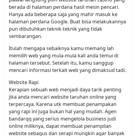
berada di halaman perdana hasil mesin pencari.
Hanya ada beberapa saja yang mahir masuk ke
halaman perdana Google. Buat bisa melakukannya
pun dibutuhkan teknik-teknik yang tidak
sembarangan.
Itulah mengapa sebaiknya kamu memang lah
memilih web yang mula-mula kali anda temui di
halaman tersebut. Setelah itu, kamu sanggup
mencari informasi terkait web yang dimaksud tadi.
Website Rapi
Kerapian sebuah web menjadi daya tarik penting
jika anda mencari website taruhan online yang
terpercaya. Karena utk membuat penampakan
yang rapi ini juga bukan hal yang mudah. Agen
bandarqq yang serius mengelola business judi
online miliknya, dapat membuat penampilan
website sebagus dan serapi mungkin agar banyak