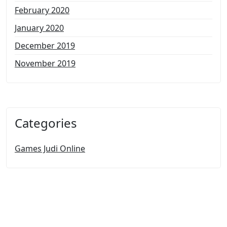
February 2020
January 2020
December 2019
November 2019
Categories
Games Judi Online