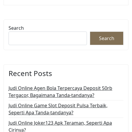
Search
Search
Recent Posts
Judi Online Agen Bola Terpercaya Deposit 50rb
Tergacor, Bagaimana Tanda-tandanya?
Judi Online Game Slot Deposit Pulsa Terbaik,
Seperti Apa Tanda-tandanya?
Judi Online Joker123 Apk Teraman, Seperti Apa
Cirinya?