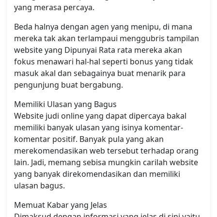
yang merasa percaya.
Beda halnya dengan agen yang menipu, di mana
mereka tak akan terlampaui menggubris tampilan
website yang Dipunyai Rata rata mereka akan
fokus menawari hal-hal seperti bonus yang tidak
masuk akal dan sebagainya buat menarik para
pengunjung buat bergabung.
Memiliki Ulasan yang Bagus
Website judi online yang dapat dipercaya bakal
memiliki banyak ulasan yang isinya komentar-
komentar positif. Banyak pula yang akan
merekomendasikan web tersebut terhadap orang
lain. Jadi, memang sebisa mungkin carilah website
yang banyak direkomendasikan dan memiliki
ulasan bagus.
Memuat Kabar yang Jelas
Dimaksud dengan informasi yang jelas di sini yaitu