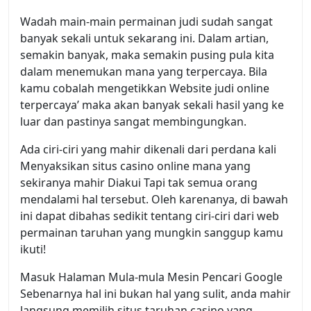
Wadah main-main permainan judi sudah sangat
banyak sekali untuk sekarang ini. Dalam artian,
semakin banyak, maka semakin pusing pula kita
dalam menemukan mana yang terpercaya. Bila
kamu cobalah mengetikkan Website judi online
terpercaya’ maka akan banyak sekali hasil yang ke
luar dan pastinya sangat membingungkan.
Ada ciri-ciri yang mahir dikenali dari perdana kali
Menyaksikan situs casino online mana yang
sekiranya mahir Diakui Tapi tak semua orang
mendalami hal tersebut. Oleh karenanya, di bawah
ini dapat dibahas sedikit tentang ciri-ciri dari web
permainan taruhan yang mungkin sanggup kamu
ikuti!
Masuk Halaman Mula-mula Mesin Pencari Google
Sebenarnya hal ini bukan hal yang sulit, anda mahir
langsung memilih situs taruhan casino yang