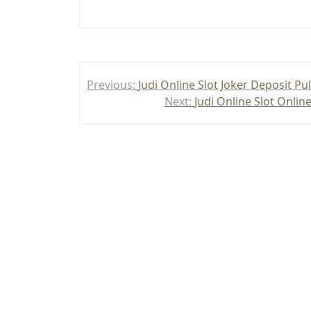
Post
Previous:
Judi Online Slot Joker Deposit P
navigation
Next:
Judi Online Slot Onli