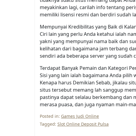
tidaknya suatu situs memang dapat Anda li
meyakinkan lagi, carilah info tentang per
memiliki lisensi resmi dan berdiri sudah
Mempunyai Kredibilitas yang Baik di Kal
Ciri lain yang perlu Anda ketahui ialah n
yakni yang mempunyai nama baik dan sud
kelihatan dari bagaimana jam terbang da
sendiri ada beberapa server yang sudah 
Terdapat Banyak Pemain dan Kategori P
Sisi yang lain ialah bagaimana Anda pilih
Kenapa harus Demikian Sebab, jikalau s
situs tersebut memang lah sanggup memb
pastinya dapat selalau berkembang dan
merasa puasa, dan juga nyaman main-mai
Posted in:
Games Judi Online
Tagged:
Slot Online Deposit Pulsa