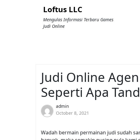
Skip
Loftus LLC
to
content
Mengulas Informasi Terbaru Games
Judi Online
Judi Online Agen
Seperti Apa Tan
admin
October 8, 2021
Wadah bermain permainan judi sudah sang