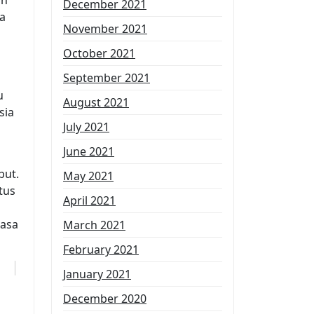
ih
December 2021
ya
November 2021
October 2021
September 2021
u
August 2021
sia
July 2021
June 2021
but.
May 2021
tus
April 2021
iasa
March 2021
February 2021
January 2021
December 2020