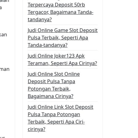
alah
Terpercaya Deposit 50rb
a
Tergacor, Bagaimana Tanda-
tandanya?
Judi Online Game Slot Deposit
kan
Pulsa Terbaik, Seperti Apa
Tanda-tandanya?
Judi Online Joker123 Apk
Teraman, Seperti Apa Cirinya?
aman
Judi Online Slot Online
Deposit Pulsa Tanpa
Potongan Terbaik,
Bagaimana Cirinya?
Judi Online Link Slot Deposit
Pulsa Tanpa Potongan
Terbaik, Seperti Apa Ciri-
cirinya?