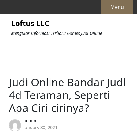
Skip
Menu
to
content
Loftus LLC
Mengulas Informasi Terbaru Games Judi Online
Judi Online Bandar Judi
4d Teraman, Seperti
Apa Ciri-cirinya?
admin
January 30, 2021