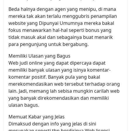
Beda halnya dengan agen yang menipu, di mana
mereka tak akan terlalu menggubris penampilan
website yang Dipunyai Umumnya mereka bakal
fokus menawarkan hal-hal seperti bonus yang
tidak masuk akal dan sebagainya buat menarik
para pengunjung untuk bergabung.
Memiliki Ulasan yang Bagus
Web judi online yang dapat dipercaya dapat
memiliki banyak ulasan yang isinya komentar-
komentar positif. Banyak pula yang bakal
merekomendasikan web tersebut terhadap orang
lain. Jadi, memang lah sebisa mungkin carilah web
yang banyak direkomendasikan dan memiliki
ulasan bagus.
Memuat Kabar yang Jelas
Dimaksud dengan info yang jelas di sini
merupakan seperti thn berdirinya Web lisensi