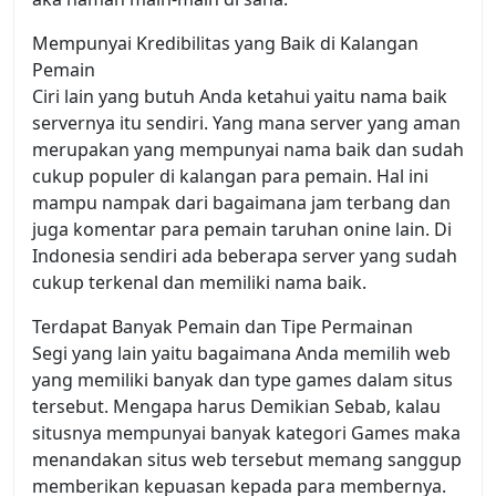
Mempunyai Kredibilitas yang Baik di Kalangan
Pemain
Ciri lain yang butuh Anda ketahui yaitu nama baik
servernya itu sendiri. Yang mana server yang aman
merupakan yang mempunyai nama baik dan sudah
cukup populer di kalangan para pemain. Hal ini
mampu nampak dari bagaimana jam terbang dan
juga komentar para pemain taruhan onine lain. Di
Indonesia sendiri ada beberapa server yang sudah
cukup terkenal dan memiliki nama baik.
Terdapat Banyak Pemain dan Tipe Permainan
Segi yang lain yaitu bagaimana Anda memilih web
yang memiliki banyak dan type games dalam situs
tersebut. Mengapa harus Demikian Sebab, kalau
situsnya mempunyai banyak kategori Games maka
menandakan situs web tersebut memang sanggup
memberikan kepuasan kepada para membernya.