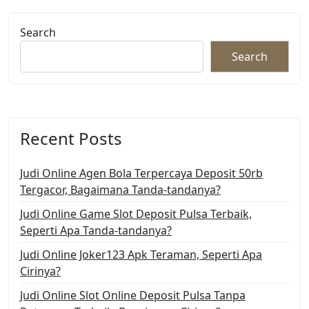
Search
Search
Recent Posts
Judi Online Agen Bola Terpercaya Deposit 50rb
Tergacor, Bagaimana Tanda-tandanya?
Judi Online Game Slot Deposit Pulsa Terbaik,
Seperti Apa Tanda-tandanya?
Judi Online Joker123 Apk Teraman, Seperti Apa
Cirinya?
Judi Online Slot Online Deposit Pulsa Tanpa