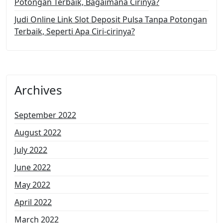
Potongan Terbaik, Bagaimana Cirinya?
Judi Online Link Slot Deposit Pulsa Tanpa Potongan
Terbaik, Seperti Apa Ciri-cirinya?
Archives
September 2022
August 2022
July 2022
June 2022
May 2022
April 2022
March 2022