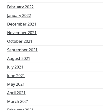
February 2022
January 2022
December 2021
November 2021
October 2021
September 2021
August 2021
July 2021
June 2021
May 2021
April 2021
March 2021