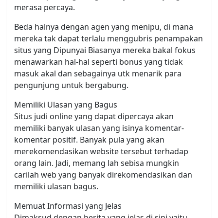
merasa percaya.
Beda halnya dengan agen yang menipu, di mana
mereka tak dapat terlalu menggubris penampakan
situs yang Dipunyai Biasanya mereka bakal fokus
menawarkan hal-hal seperti bonus yang tidak
masuk akal dan sebagainya utk menarik para
pengunjung untuk bergabung.
Memiliki Ulasan yang Bagus
Situs judi online yang dapat dipercaya akan
memiliki banyak ulasan yang isinya komentar-
komentar positif. Banyak pula yang akan
merekomendasikan website tersebut terhadap
orang lain. Jadi, memang lah sebisa mungkin
carilah web yang banyak direkomendasikan dan
memiliki ulasan bagus.
Memuat Informasi yang Jelas
Dimaksud dengan berita yang jelas di sini yaitu