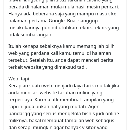
berada di halaman mula-mula hasil mesin pencari.
Hanya ada beberapa saja yang mampu masuk ke
halaman pertama Google. Buat sanggup
melakukannya pun dibutuhkan teknik-teknik yang
tidak sembarangan.
Itulah kenapa sebaiknya kamu memang lah pilih
web yang perdana kali kamu temui di halaman
tersebut. Setelah itu, anda dapat mencari berita
terkait website yang dimaksud tadi.
Web Rapi
Kerapian suatu web menjadi daya tarik mutlak jika
anda mencari website taruhan online yang
terpercaya. Karena utk membuat tampilan yang
rapi ini juga bukan hal yang mudah. Agen
bandarqq yang serius mengelola bisnis judi online
miliknya, bakal membuat tampilan web sebagus
dan serapi mungkin agar banyak visitor yang