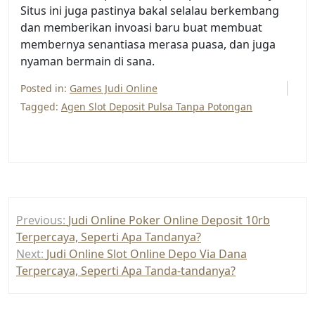
Situs ini juga pastinya bakal selalau berkembang
dan memberikan invoasi baru buat membuat
membernya senantiasa merasa puasa, dan juga
nyaman bermain di sana.
Posted in:
Games Judi Online
Tagged:
Agen Slot Deposit Pulsa Tanpa Potongan
Post
Previous:
Judi Online Poker Online Deposit 10rb
navigation
Terpercaya, Seperti Apa Tandanya?
Next:
Judi Online Slot Online Depo Via Dana
Terpercaya, Seperti Apa Tanda-tandanya?