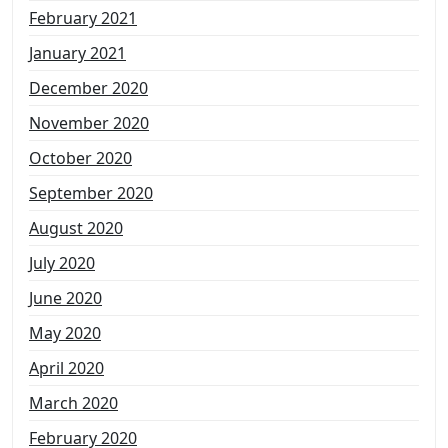
February 2021
January 2021
December 2020
November 2020
October 2020
September 2020
August 2020
July 2020
June 2020
May 2020
April 2020
March 2020
February 2020