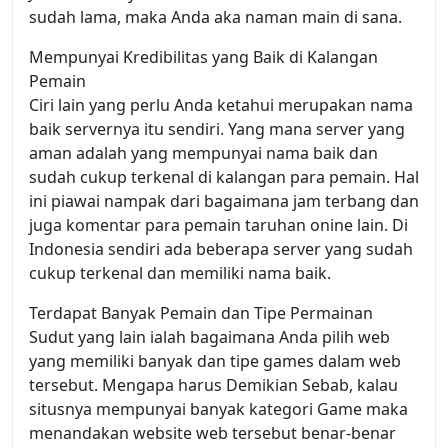
sudah lama, maka Anda aka naman main di sana.
Mempunyai Kredibilitas yang Baik di Kalangan
Pemain
Ciri lain yang perlu Anda ketahui merupakan nama
baik servernya itu sendiri. Yang mana server yang
aman adalah yang mempunyai nama baik dan
sudah cukup terkenal di kalangan para pemain. Hal
ini piawai nampak dari bagaimana jam terbang dan
juga komentar para pemain taruhan onine lain. Di
Indonesia sendiri ada beberapa server yang sudah
cukup terkenal dan memiliki nama baik.
Terdapat Banyak Pemain dan Tipe Permainan
Sudut yang lain ialah bagaimana Anda pilih web
yang memiliki banyak dan tipe games dalam web
tersebut. Mengapa harus Demikian Sebab, kalau
situsnya mempunyai banyak kategori Game maka
menandakan website web tersebut benar-benar