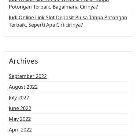
Potongan Terbaik, Bagaimana Cirinya?
Judi Online Link Slot Deposit Pulsa Tanpa Potongan
Terbaik, Seperti Apa Ciri-cirinya?
Archives
September 2022
August 2022
July 2022
June 2022
May 2022
April 2022