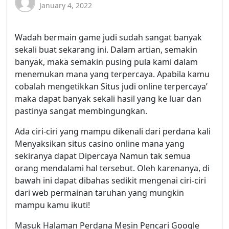
January 4, 2022
Wadah bermain game judi sudah sangat banyak
sekali buat sekarang ini. Dalam artian, semakin
banyak, maka semakin pusing pula kami dalam
menemukan mana yang terpercaya. Apabila kamu
cobalah mengetikkan Situs judi online terpercaya’
maka dapat banyak sekali hasil yang ke luar dan
pastinya sangat membingungkan.
Ada ciri-ciri yang mampu dikenali dari perdana kali
Menyaksikan situs casino online mana yang
sekiranya dapat Dipercaya Namun tak semua
orang mendalami hal tersebut. Oleh karenanya, di
bawah ini dapat dibahas sedikit mengenai ciri-ciri
dari web permainan taruhan yang mungkin
mampu kamu ikuti!
Masuk Halaman Perdana Mesin Pencari Google