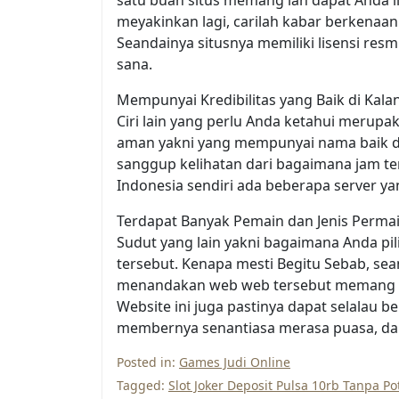
satu buah situs memang lah dapat Anda lih
meyakinkan lagi, carilah kabar berkenaan
Seandainya situsnya memiliki lisensi res
sana.
Mempunyai Kredibilitas yang Baik di Kal
Ciri lain yang perlu Anda ketahui merupa
aman yakni yang mempunyai nama baik da
sanggup kelihatan dari bagaimana jam te
Indonesia sendiri ada beberapa server y
Terdapat Banyak Pemain dan Jenis Perma
Sudut yang lain yakni bagaimana Anda pi
tersebut. Kenapa mesti Begitu Sebab, s
menandakan web web tersebut memang 
Website ini juga pastinya dapat selala
membernya senantiasa merasa puasa, dan
Posted in:
Games Judi Online
Tagged:
Slot Joker Deposit Pulsa 10rb Tanpa P