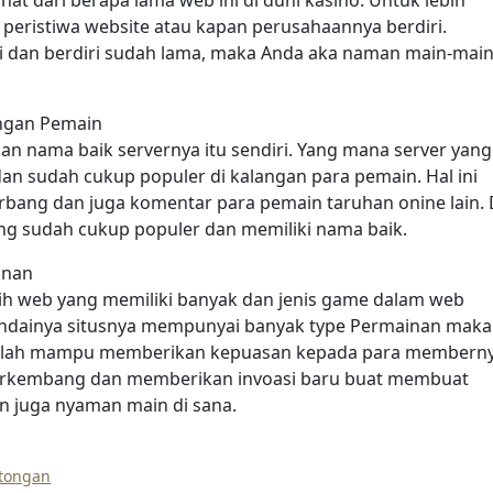
at dari berapa lama web ini di duni kasino. Untuk lebih
 peristiwa website atau kapan perusahaannya berdiri.
mi dan berdiri sudah lama, maka Anda aka naman main-main
angan Pemain
kan nama baik servernya itu sendiri. Yang mana server yang
n sudah cukup populer di kalangan para pemain. Hal ini
rbang dan juga komentar para pemain taruhan onine lain. 
ang sudah cukup populer dan memiliki nama baik.
inan
lih web yang memiliki banyak dan jenis game dalam web
eandainya situsnya mempunyai banyak type Permainan maka
lah mampu memberikan kepuasan kepada para memberny
u berkembang dan memberikan invoasi baru buat membuat
 juga nyaman main di sana.
otongan