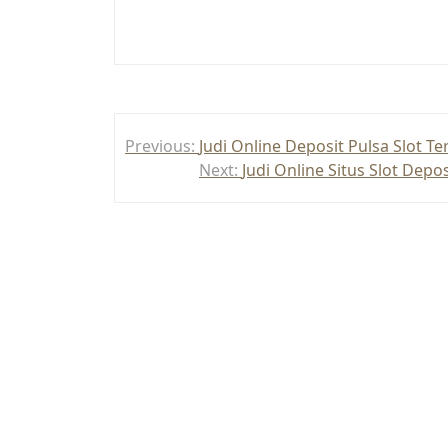
Post
Previous:
Judi Online Deposit Pulsa Slot Te
navigation
Next:
Judi Online Situs Slot Dep