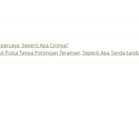
rpercaya, Seperti Apa Cirinya?
osit Pulsa Tanpa Potongan Teraman, Seperti Apa Tanda-tand