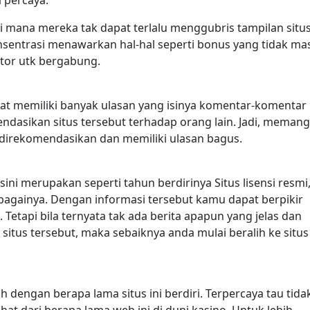
 percaya.
 mana mereka tak dapat terlalu menggubris tampilan situ
nsentrasi menawarkan hal-hal seperti bonus yang tidak ma
itor utk bergabung.
pat memiliki banyak ulasan yang isinya komentar-komentar
ndasikan situs tersebut terhadap orang lain. Jadi, memang
 direkomendasikan dan memiliki ulasan bagus.
ini merupakan seperti tahun berdirinya Situs lisensi resmi
ebagainya. Dengan informasi tersebut kamu dapat berpikir
etapi bila ternyata tak ada berita apapun yang jelas dan
s tersebut, maka sebaiknya anda mulai beralih ke situs
ah dengan berapa lama situs ini berdiri. Terpercaya tau tid