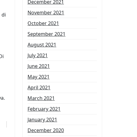
December 2021
November 2021
 di
October 2021
September 2021
August 2021
July 2021
Di
June 2021
May 2021
April 2021
a.
March 2021
February 2021
January 2021
December 2020