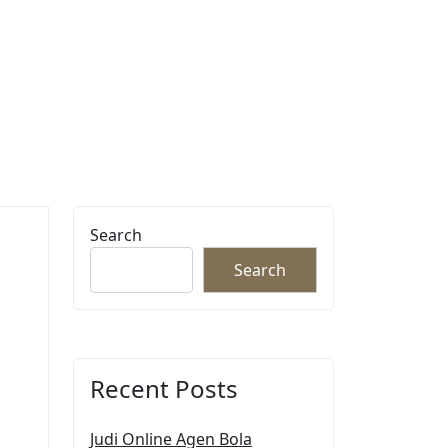
Search
Search
Recent Posts
Judi Online Agen Bola