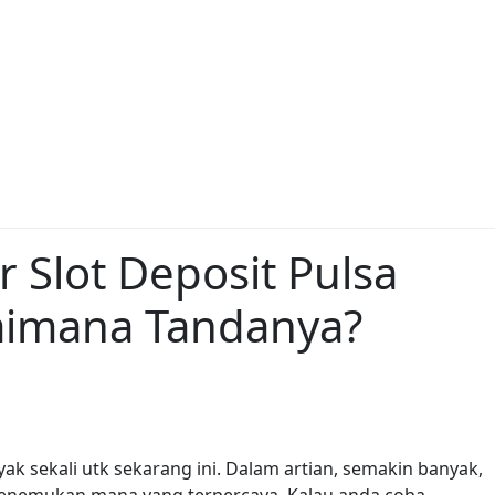
r Slot Deposit Pulsa
aimana Tandanya?
k sekali utk sekarang ini. Dalam artian, semakin banyak,