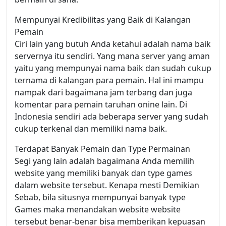
Mempunyai Kredibilitas yang Baik di Kalangan
Pemain
Ciri lain yang butuh Anda ketahui adalah nama baik
servernya itu sendiri. Yang mana server yang aman
yaitu yang mempunyai nama baik dan sudah cukup
ternama di kalangan para pemain. Hal ini mampu
nampak dari bagaimana jam terbang dan juga
komentar para pemain taruhan onine lain. Di
Indonesia sendiri ada beberapa server yang sudah
cukup terkenal dan memiliki nama baik.
Terdapat Banyak Pemain dan Type Permainan
Segi yang lain adalah bagaimana Anda memilih
website yang memiliki banyak dan type games
dalam website tersebut. Kenapa mesti Demikian
Sebab, bila situsnya mempunyai banyak type
Games maka menandakan website website
tersebut benar-benar bisa memberikan kepuasan