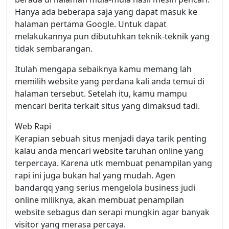
Hanya ada beberapa saja yang dapat masuk ke
halaman pertama Google. Untuk dapat
melakukannya pun dibutuhkan teknik-teknik yang
tidak sembarangan.
Itulah mengapa sebaiknya kamu memang lah
memilih website yang perdana kali anda temui di
halaman tersebut. Setelah itu, kamu mampu
mencari berita terkait situs yang dimaksud tadi.
Web Rapi
Kerapian sebuah situs menjadi daya tarik penting
kalau anda mencari website taruhan online yang
terpercaya. Karena utk membuat penampilan yang
rapi ini juga bukan hal yang mudah. Agen
bandarqq yang serius mengelola business judi
online miliknya, akan membuat penampilan
website sebagus dan serapi mungkin agar banyak
visitor yang merasa percaya.