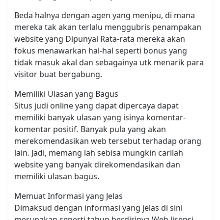
Beda halnya dengan agen yang menipu, di mana
mereka tak akan terlalu menggubris penampakan
website yang Dipunyai Rata-rata mereka akan
fokus menawarkan hal-hal seperti bonus yang
tidak masuk akal dan sebagainya utk menarik para
visitor buat bergabung.
Memiliki Ulasan yang Bagus
Situs judi online yang dapat dipercaya dapat
memiliki banyak ulasan yang isinya komentar-
komentar positif. Banyak pula yang akan
merekomendasikan web tersebut terhadap orang
lain. Jadi, memang lah sebisa mungkin carilah
website yang banyak direkomendasikan dan
memiliki ulasan bagus.
Memuat Informasi yang Jelas
Dimaksud dengan informasi yang jelas di sini
merupakan seperti tahun berdirinya Web lisensi