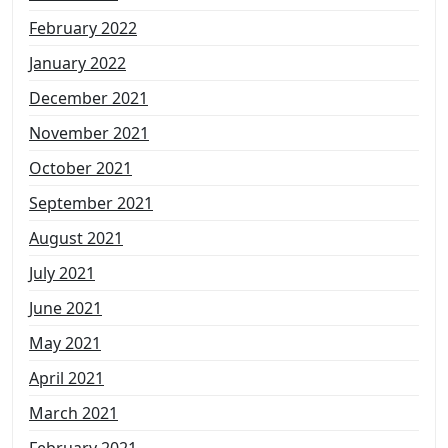
February 2022
January 2022
December 2021
November 2021
October 2021
September 2021
August 2021
July 2021
June 2021
May 2021
April 2021
March 2021