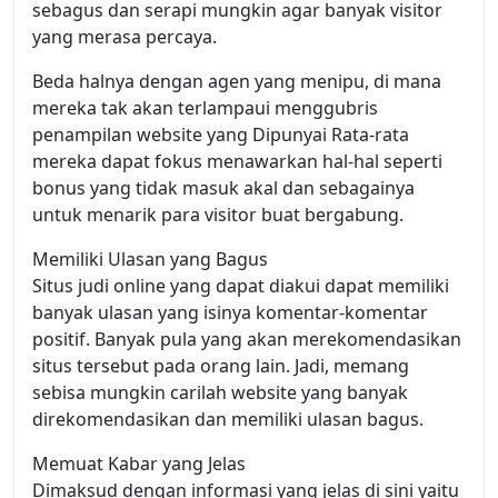
sebagus dan serapi mungkin agar banyak visitor
yang merasa percaya.
Beda halnya dengan agen yang menipu, di mana
mereka tak akan terlampaui menggubris
penampilan website yang Dipunyai Rata-rata
mereka dapat fokus menawarkan hal-hal seperti
bonus yang tidak masuk akal dan sebagainya
untuk menarik para visitor buat bergabung.
Memiliki Ulasan yang Bagus
Situs judi online yang dapat diakui dapat memiliki
banyak ulasan yang isinya komentar-komentar
positif. Banyak pula yang akan merekomendasikan
situs tersebut pada orang lain. Jadi, memang
sebisa mungkin carilah website yang banyak
direkomendasikan dan memiliki ulasan bagus.
Memuat Kabar yang Jelas
Dimaksud dengan informasi yang jelas di sini yaitu