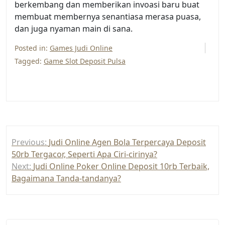
berkembang dan memberikan invoasi baru buat
membuat membernya senantiasa merasa puasa,
dan juga nyaman main di sana.
Posted in:
Games Judi Online
Tagged:
Game Slot Deposit Pulsa
Post
Previous:
Judi Online Agen Bola Terpercaya Deposit
navigation
50rb Tergacor, Seperti Apa Ciri-cirinya?
Next:
Judi Online Poker Online Deposit 10rb Terbaik,
Bagaimana Tanda-tandanya?