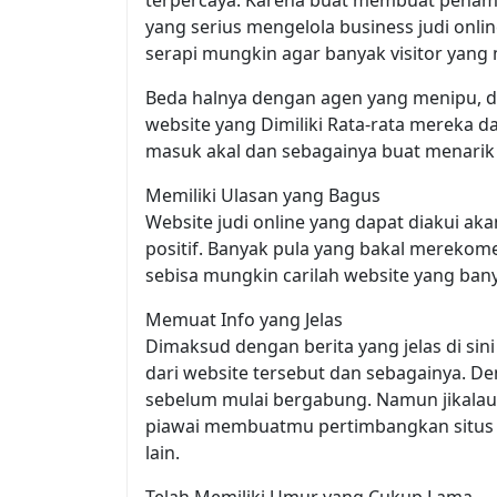
terpercaya. Karena buat membuat penamp
yang serius mengelola business judi onl
serapi mungkin agar banyak visitor yang
Beda halnya dengan agen yang menipu, d
website yang Dimiliki Rata-rata mereka d
masuk akal dan sebagainya buat menarik 
Memiliki Ulasan yang Bagus
Website judi online yang dapat diakui ak
positif. Banyak pula yang bakal merekome
sebisa mungkin carilah website yang ban
Memuat Info yang Jelas
Dimaksud dengan berita yang jelas di sini
dari website tersebut dan sebagainya. D
sebelum mulai bergabung. Namun jikalau 
piawai membuatmu pertimbangkan situs 
lain.