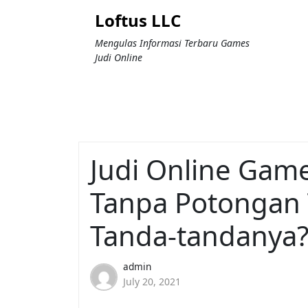
Skip
Loftus LLC
to
content
Mengulas Informasi Terbaru Games
Judi Online
Judi Online Game
Tanpa Potongan 
Tanda-tandanya
admin
July 20, 2021