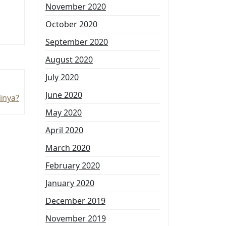
November 2020
October 2020
September 2020
August 2020
July 2020
June 2020
inya?
May 2020
April 2020
March 2020
February 2020
January 2020
December 2019
November 2019