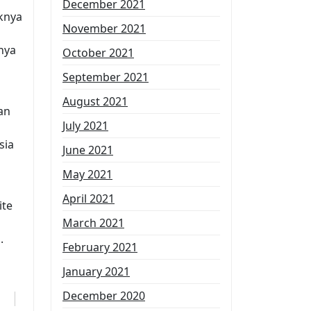
December 2021
aknya
November 2021
snya
October 2021
September 2021
August 2021
an
July 2021
sia
June 2021
May 2021
April 2021
ite
March 2021
.
February 2021
January 2021
December 2020