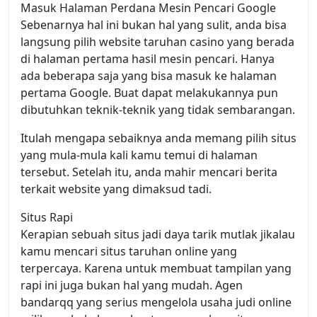
Masuk Halaman Perdana Mesin Pencari Google
Sebenarnya hal ini bukan hal yang sulit, anda bisa
langsung pilih website taruhan casino yang berada
di halaman pertama hasil mesin pencari. Hanya
ada beberapa saja yang bisa masuk ke halaman
pertama Google. Buat dapat melakukannya pun
dibutuhkan teknik-teknik yang tidak sembarangan.
Itulah mengapa sebaiknya anda memang pilih situs
yang mula-mula kali kamu temui di halaman
tersebut. Setelah itu, anda mahir mencari berita
terkait website yang dimaksud tadi.
Situs Rapi
Kerapian sebuah situs jadi daya tarik mutlak jikalau
kamu mencari situs taruhan online yang
terpercaya. Karena untuk membuat tampilan yang
rapi ini juga bukan hal yang mudah. Agen
bandarqq yang serius mengelola usaha judi online