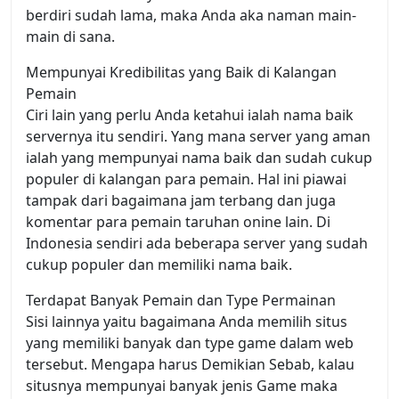
berdiri sudah lama, maka Anda aka naman main-
main di sana.
Mempunyai Kredibilitas yang Baik di Kalangan
Pemain
Ciri lain yang perlu Anda ketahui ialah nama baik
servernya itu sendiri. Yang mana server yang aman
ialah yang mempunyai nama baik dan sudah cukup
populer di kalangan para pemain. Hal ini piawai
tampak dari bagaimana jam terbang dan juga
komentar para pemain taruhan onine lain. Di
Indonesia sendiri ada beberapa server yang sudah
cukup populer dan memiliki nama baik.
Terdapat Banyak Pemain dan Type Permainan
Sisi lainnya yaitu bagaimana Anda memilih situs
yang memiliki banyak dan type game dalam web
tersebut. Mengapa harus Demikian Sebab, kalau
situsnya mempunyai banyak jenis Game maka