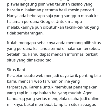
piawai langsung pilih web taruhan casino yang
berada di halaman pertama hasil mesin pencari.
Hanya ada beberapa saja yang sanggup masuk ke
halaman perdana Google. Untuk mampu
melakukannya pun dibutuhkan teknik-teknik yang
tidak sembarangan.
Itulah mengapa sebaiknya anda memang pilih situs
yang perdana kali anda temui di halaman tersebut.
Setelah itu, kamu dapat mencari informasi terkait
situs yang dimaksud tadi.
Situs Rapi
Kerapian suatu web menjadi daya tarik penting bila
kamu mencari web taruhan online yang
terpercaya. Karena untuk membuat penampakan
yang rapi ini juga bukan hal yang mudah. Agen
bandarqq yang serius mengelola usaha judi online
miliknya, bakal membuat tampilan situs sebagus