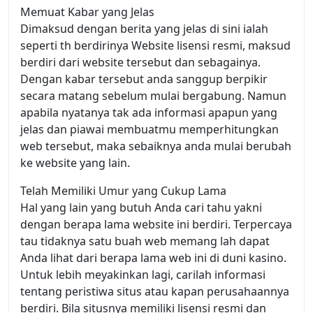
Memuat Kabar yang Jelas
Dimaksud dengan berita yang jelas di sini ialah
seperti th berdirinya Website lisensi resmi, maksud
berdiri dari website tersebut dan sebagainya.
Dengan kabar tersebut anda sanggup berpikir
secara matang sebelum mulai bergabung. Namun
apabila nyatanya tak ada informasi apapun yang
jelas dan piawai membuatmu memperhitungkan
web tersebut, maka sebaiknya anda mulai berubah
ke website yang lain.
Telah Memiliki Umur yang Cukup Lama
Hal yang lain yang butuh Anda cari tahu yakni
dengan berapa lama website ini berdiri. Terpercaya
tau tidaknya satu buah web memang lah dapat
Anda lihat dari berapa lama web ini di duni kasino.
Untuk lebih meyakinkan lagi, carilah informasi
tentang peristiwa situs atau kapan perusahaannya
berdiri. Bila situsnya memiliki lisensi resmi dan