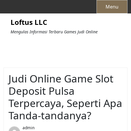
Skip
Menu
to
content
Loftus LLC
Mengulas Informasi Terbaru Games Judi Online
Judi Online Game Slot
Deposit Pulsa
Terpercaya, Seperti Apa
Tanda-tandanya?
admin