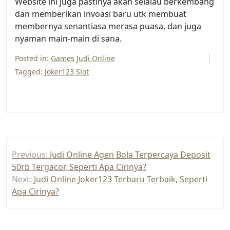
Website ini juga pastinya akan selalau berkembang
dan memberikan invoasi baru utk membuat
membernya senantiasa merasa puasa, dan juga
nyaman main-main di sana.
Posted in:
Games Judi Online
Tagged:
Joker123 Slot
Post
Previous:
Judi Online Agen Bola Terpercaya Deposit
navigation
50rb Tergacor, Seperti Apa Cirinya?
Next:
Judi Online Joker123 Terbaru Terbaik, Seperti
Apa Cirinya?