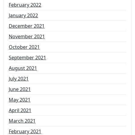
February 2022
January 2022
December 2021
November 2021
October 2021
September 2021
August 2021
July 2021
June 2021
May 2021
April 2021
March 2021
February 2021