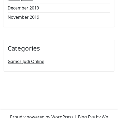
December 2019
November 2019
Categories
Games Judi Online
Proudly powered by WordPress
|
Blog Eye
by Wp