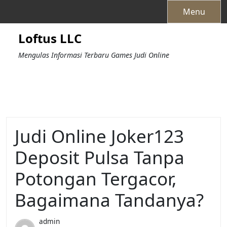
Skip
Menu
to
content
Loftus LLC
Mengulas Informasi Terbaru Games Judi Online
Judi Online Joker123
Deposit Pulsa Tanpa
Potongan Tergacor,
Bagaimana Tandanya?
admin