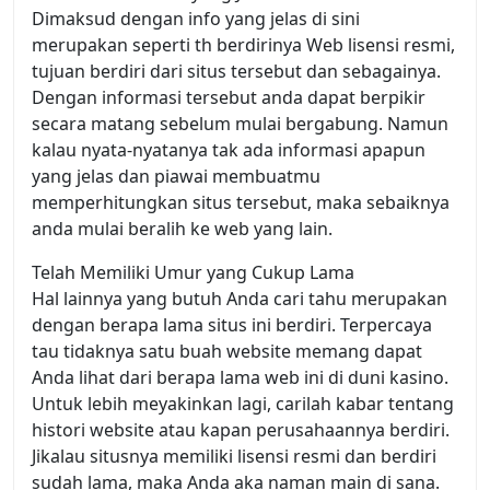
Dimaksud dengan info yang jelas di sini
merupakan seperti th berdirinya Web lisensi resmi,
tujuan berdiri dari situs tersebut dan sebagainya.
Dengan informasi tersebut anda dapat berpikir
secara matang sebelum mulai bergabung. Namun
kalau nyata-nyatanya tak ada informasi apapun
yang jelas dan piawai membuatmu
memperhitungkan situs tersebut, maka sebaiknya
anda mulai beralih ke web yang lain.
Telah Memiliki Umur yang Cukup Lama
Hal lainnya yang butuh Anda cari tahu merupakan
dengan berapa lama situs ini berdiri. Terpercaya
tau tidaknya satu buah website memang dapat
Anda lihat dari berapa lama web ini di duni kasino.
Untuk lebih meyakinkan lagi, carilah kabar tentang
histori website atau kapan perusahaannya berdiri.
Jikalau situsnya memiliki lisensi resmi dan berdiri
sudah lama, maka Anda aka naman main di sana.