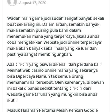
August 17, 2020
Wadah main game judi sudah sangat banyak sekali
buat sekarang ini. Dalam artian, semakin banyak,
maka semakin pusing pula kami dalam
menemukan mana yang terpercaya. Jikalau anda
coba mengetikkan Website judi online terpercaya’
maka akan banyak sekali hasil yang ke luar dan
pastinya sangat membingungkan.
Ada ciri-ciri yang piawai dikenali dari perdana kali
Melihat web casino online mana yang sekiranya
bisa Dipercaya Namun tak semua orang
memahami hal tersebut. Oleh karenanya, di bawah
ini bakal dibahas sedikit tentang ciri-ciri dari
website game taruhan yang mungkin bisa anda
ikuti!
Masuk Halaman Pertama Mesin Pencari Google