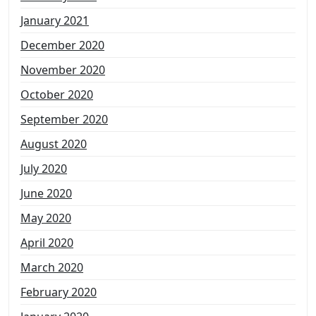
January 2021
December 2020
November 2020
October 2020
September 2020
August 2020
July 2020
June 2020
May 2020
April 2020
March 2020
February 2020