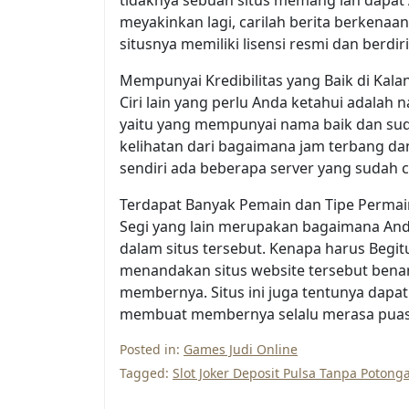
tidaknya sebuah situs memang lah dapat An
meyakinkan lagi, carilah berita berkenaan
situsnya memiliki lisensi resmi dan berd
Mempunyai Kredibilitas yang Baik di Kal
Ciri lain yang perlu Anda ketahui adalah
yaitu yang mempunyai nama baik dan suda
kelihatan dari bagaimana jam terbang da
sendiri ada beberapa server yang sudah 
Terdapat Banyak Pemain dan Tipe Perma
Segi yang lain merupakan bagaimana And
dalam situs tersebut. Kenapa harus Begi
menandakan situs website tersebut ben
membernya. Situs ini juga tentunya dapa
membuat membernya selalu merasa puasa
Posted in:
Games Judi Online
Tagged:
Slot Joker Deposit Pulsa Tanpa Potong