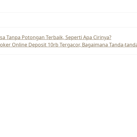
lsa Tanpa Potongan Terbaik, Seperti Apa Cirinya?
Poker Online Deposit 10rb Tergacor, Bagaimana Tanda-tand