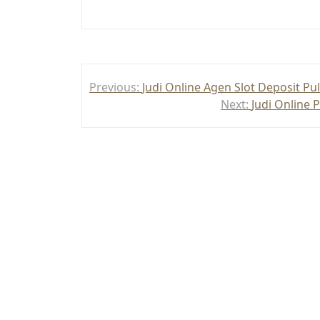
Post
Previous:
Judi Online Agen Slot Deposit Pu
navigation
Next:
Judi Online 