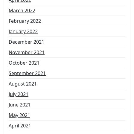
April 2022
March 2022
February 2022
January 2022
December 2021
November 2021
October 2021
September 2021
August 2021
July 2021
June 2021
May 2021
April 2021