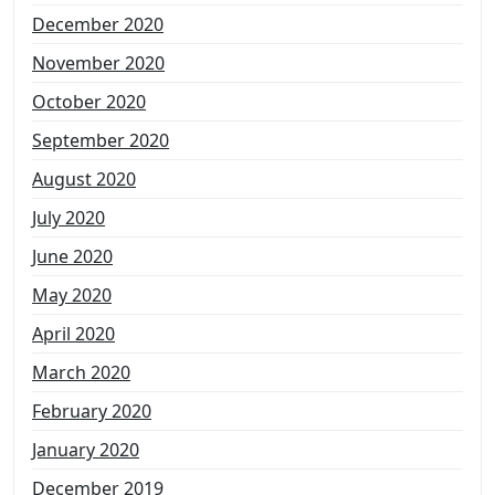
December 2020
November 2020
October 2020
September 2020
August 2020
July 2020
June 2020
May 2020
April 2020
March 2020
February 2020
January 2020
December 2019