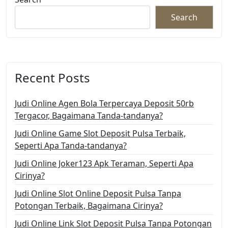
Search
Recent Posts
Judi Online Agen Bola Terpercaya Deposit 50rb
Tergacor, Bagaimana Tanda-tandanya?
Judi Online Game Slot Deposit Pulsa Terbaik,
Seperti Apa Tanda-tandanya?
Judi Online Joker123 Apk Teraman, Seperti Apa
Cirinya?
Judi Online Slot Online Deposit Pulsa Tanpa
Potongan Terbaik, Bagaimana Cirinya?
Judi Online Link Slot Deposit Pulsa Tanpa Potongan