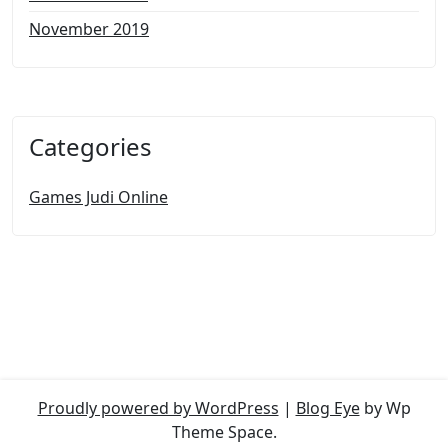
November 2019
Categories
Games Judi Online
Proudly powered by WordPress
|
Blog Eye
by Wp
Theme Space.