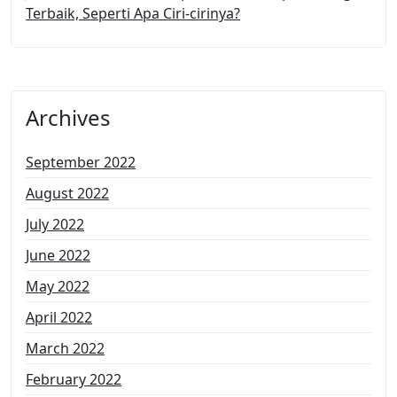
Terbaik, Seperti Apa Ciri-cirinya?
Archives
September 2022
August 2022
July 2022
June 2022
May 2022
April 2022
March 2022
February 2022