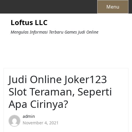
Skip
Menu
to
content
Loftus LLC
Mengulas Informasi Terbaru Games Judi Online
Judi Online Joker123
Slot Teraman, Seperti
Apa Cirinya?
admin
November 4, 2021