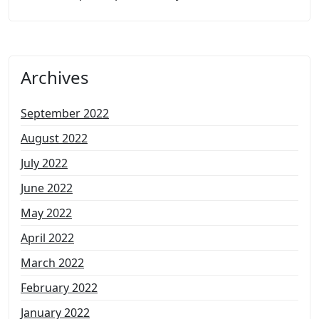
Archives
September 2022
August 2022
July 2022
June 2022
May 2022
April 2022
March 2022
February 2022
January 2022