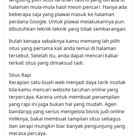
halaman mula-mula hasil mesin pencari. Hanya ada
beberapa saja yang piawai masuk ke halaman
perdana Google. Untuk piawai melakukannya pun
dibutuhkan teknik-teknik yang tidak sembarangan.
Itulah kenapa sebaiknya kamu memang lah pilih
situs yang pertama kali anda temui di halaman
tersebut. Setelah itu, anda dapat mencari kabar
terkait situs yang dimaksud tadi.
Situs Rapi
Kerapian satu buah web menjadi daya tarik mutlak
bila kamu mencari website taruhan online yang
terpercaya. Karena untuk membuat penampilan
yang rapi ini juga bukan hal yang mudah. Agen
bandarqq yang serius mengelola bisnis judi online
miliknya, bakal membuat tampilan situs sebagus
dan serapi mungkin biar banyak pengunjung yang
merasa percaya.