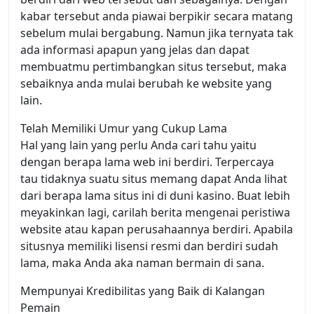
kabar tersebut anda piawai berpikir secara matang
sebelum mulai bergabung. Namun jika ternyata tak
ada informasi apapun yang jelas dan dapat
membuatmu pertimbangkan situs tersebut, maka
sebaiknya anda mulai berubah ke website yang
lain.
Telah Memiliki Umur yang Cukup Lama
Hal yang lain yang perlu Anda cari tahu yaitu
dengan berapa lama web ini berdiri. Terpercaya
tau tidaknya suatu situs memang dapat Anda lihat
dari berapa lama situs ini di duni kasino. Buat lebih
meyakinkan lagi, carilah berita mengenai peristiwa
website atau kapan perusahaannya berdiri. Apabila
situsnya memiliki lisensi resmi dan berdiri sudah
lama, maka Anda aka naman bermain di sana.
Mempunyai Kredibilitas yang Baik di Kalangan
Pemain