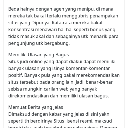
Beda halnya dengan agen yang menipu, di mana
mereka tak bakal terlalu menggubris penampakan
situs yang Dipunyai Rata-rata mereka bakal
konsentrasi menawari hal-hal seperti bonus yang
tidak masuk akal dan sebagainya utk menarik para
pengunjung utk bergabung.
Memiliki Ulasan yang Bagus
Situs judi online yang dapat diakui dapat memiliki
banyak ulasan yang isinya komentar-komentar
positif. Banyak pula yang bakal merekomendasikan
situs tersebut pada orang lain. Jadi, benar-benar
sebisa mungkin carilah web yang banyak
direkomendasikan dan memiliki ulasan bagus.
Memuat Berita yang Jelas
Dimaksud dengan kabar yang jelas di sini yakni
seperti th berdirinya Situs lisensi resmi, maksud
berdiri dari web tersebut dan sebagainya. Dengan