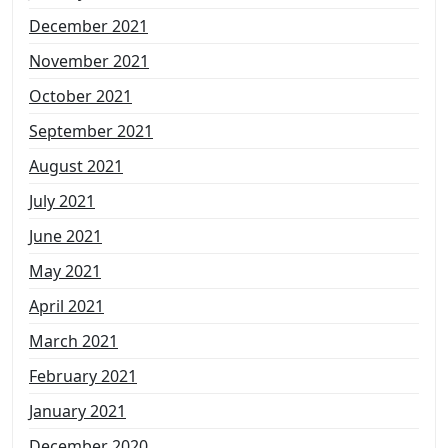
December 2021
November 2021
October 2021
September 2021
August 2021
July 2021
June 2021
May 2021
April 2021
March 2021
February 2021
January 2021
December 2020