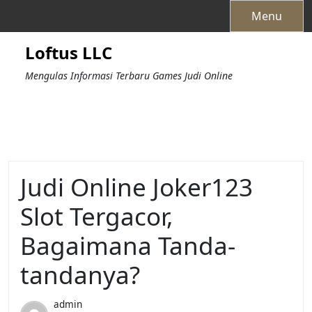
Skip
Menu
to
content
Loftus LLC
Mengulas Informasi Terbaru Games Judi Online
Judi Online Joker123
Slot Tergacor,
Bagaimana Tanda-
tandanya?
admin