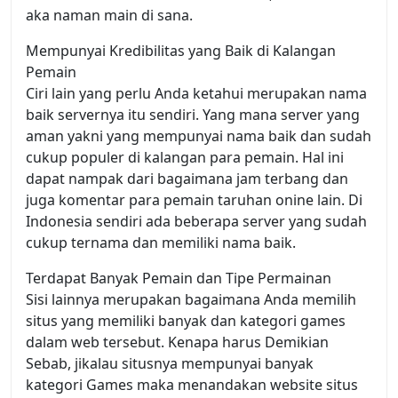
aka naman main di sana.
Mempunyai Kredibilitas yang Baik di Kalangan
Pemain
Ciri lain yang perlu Anda ketahui merupakan nama
baik servernya itu sendiri. Yang mana server yang
aman yakni yang mempunyai nama baik dan sudah
cukup populer di kalangan para pemain. Hal ini
dapat nampak dari bagaimana jam terbang dan
juga komentar para pemain taruhan onine lain. Di
Indonesia sendiri ada beberapa server yang sudah
cukup ternama dan memiliki nama baik.
Terdapat Banyak Pemain dan Tipe Permainan
Sisi lainnya merupakan bagaimana Anda memilih
situs yang memiliki banyak dan kategori games
dalam web tersebut. Kenapa harus Demikian
Sebab, jikalau situsnya mempunyai banyak
kategori Games maka menandakan website situs