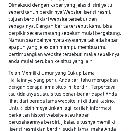
Dimaksud dengan kabar yang jelas di sini yaitu
seperti tahun berdirinya Website lisensi resmi,
tujuan berdiri dari website tersebut dan
sebagainya. Dengan berita tersebut kamu bisa
berpikir secara matang sebelum mulai bergabung.
Namun seandainya nyata-nyatanya tak ada kabar
apapun yang jelas dan mampu membuatmu
pertimbangkan website tersebut, maka sebaiknya
anda mulai berubah ke situs yang lain.
Telah Memiliki Umur yang Cukup Lama
Hal lainnya yang perlu Anda cari tahu merupakan
dengan berapa lama situs ini berdiri. Terpercaya
tau tidaknya suatu situs benar-benar dapat Anda
lihat dari berapa lama website ini di duni kasino.
Untuk lebih meyakinkan lagi, carilah informasi
berkaitan histori website atau kapan
perusahaannya berdiri. Jikalau situsnya memiliki
lisensi resmi dan berdiri sudah lama, maka Anda