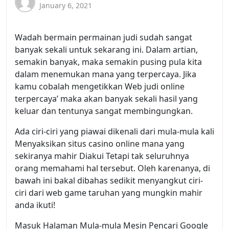
January 6, 2021
Wadah bermain permainan judi sudah sangat
banyak sekali untuk sekarang ini. Dalam artian,
semakin banyak, maka semakin pusing pula kita
dalam menemukan mana yang terpercaya. Jika
kamu cobalah mengetikkan Web judi online
terpercaya’ maka akan banyak sekali hasil yang
keluar dan tentunya sangat membingungkan.
Ada ciri-ciri yang piawai dikenali dari mula-mula kali
Menyaksikan situs casino online mana yang
sekiranya mahir Diakui Tetapi tak seluruhnya
orang memahami hal tersebut. Oleh karenanya, di
bawah ini bakal dibahas sedikit menyangkut ciri-
ciri dari web game taruhan yang mungkin mahir
anda ikuti!
Masuk Halaman Mula-mula Mesin Pencari Google