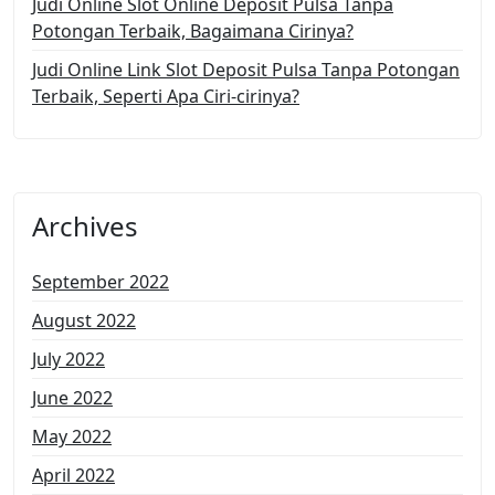
Judi Online Slot Online Deposit Pulsa Tanpa
Potongan Terbaik, Bagaimana Cirinya?
Judi Online Link Slot Deposit Pulsa Tanpa Potongan
Terbaik, Seperti Apa Ciri-cirinya?
Archives
September 2022
August 2022
July 2022
June 2022
May 2022
April 2022