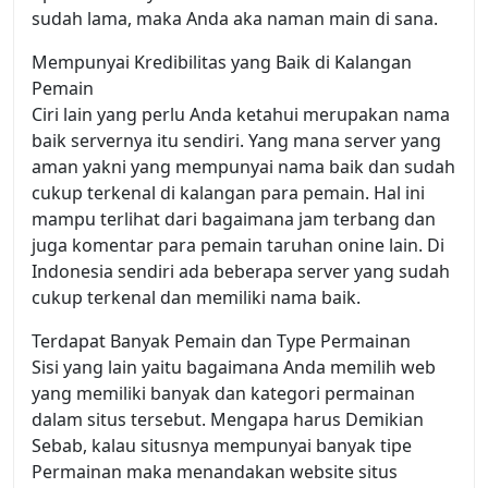
sudah lama, maka Anda aka naman main di sana.
Mempunyai Kredibilitas yang Baik di Kalangan
Pemain
Ciri lain yang perlu Anda ketahui merupakan nama
baik servernya itu sendiri. Yang mana server yang
aman yakni yang mempunyai nama baik dan sudah
cukup terkenal di kalangan para pemain. Hal ini
mampu terlihat dari bagaimana jam terbang dan
juga komentar para pemain taruhan onine lain. Di
Indonesia sendiri ada beberapa server yang sudah
cukup terkenal dan memiliki nama baik.
Terdapat Banyak Pemain dan Type Permainan
Sisi yang lain yaitu bagaimana Anda memilih web
yang memiliki banyak dan kategori permainan
dalam situs tersebut. Mengapa harus Demikian
Sebab, kalau situsnya mempunyai banyak tipe
Permainan maka menandakan website situs