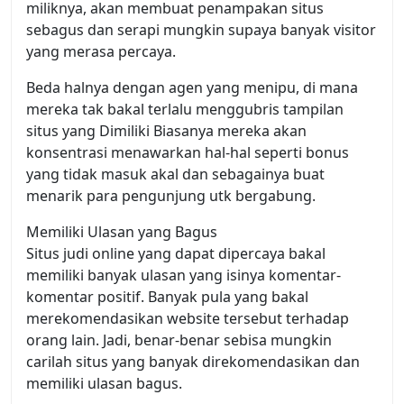
miliknya, akan membuat penampakan situs
sebagus dan serapi mungkin supaya banyak visitor
yang merasa percaya.
Beda halnya dengan agen yang menipu, di mana
mereka tak bakal terlalu menggubris tampilan
situs yang Dimiliki Biasanya mereka akan
konsentrasi menawarkan hal-hal seperti bonus
yang tidak masuk akal dan sebagainya buat
menarik para pengunjung utk bergabung.
Memiliki Ulasan yang Bagus
Situs judi online yang dapat dipercaya bakal
memiliki banyak ulasan yang isinya komentar-
komentar positif. Banyak pula yang bakal
merekomendasikan website tersebut terhadap
orang lain. Jadi, benar-benar sebisa mungkin
carilah situs yang banyak direkomendasikan dan
memiliki ulasan bagus.