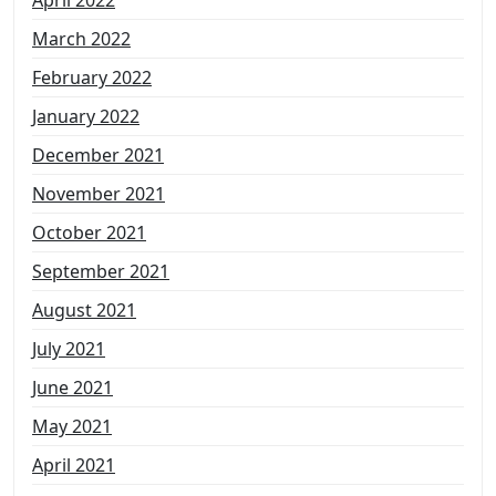
April 2022
March 2022
February 2022
January 2022
December 2021
November 2021
October 2021
September 2021
August 2021
July 2021
June 2021
May 2021
April 2021