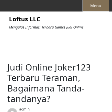
Skip
Menu
to
content
Loftus LLC
Mengulas Informasi Terbaru Games Judi Online
Judi Online Joker123
Terbaru Teraman,
Bagaimana Tanda-
tandanya?
admin