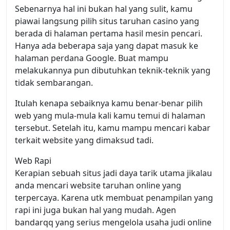
Sebenarnya hal ini bukan hal yang sulit, kamu
piawai langsung pilih situs taruhan casino yang
berada di halaman pertama hasil mesin pencari.
Hanya ada beberapa saja yang dapat masuk ke
halaman perdana Google. Buat mampu
melakukannya pun dibutuhkan teknik-teknik yang
tidak sembarangan.
Itulah kenapa sebaiknya kamu benar-benar pilih
web yang mula-mula kali kamu temui di halaman
tersebut. Setelah itu, kamu mampu mencari kabar
terkait website yang dimaksud tadi.
Web Rapi
Kerapian sebuah situs jadi daya tarik utama jikalau
anda mencari website taruhan online yang
terpercaya. Karena utk membuat penampilan yang
rapi ini juga bukan hal yang mudah. Agen
bandarqq yang serius mengelola usaha judi online