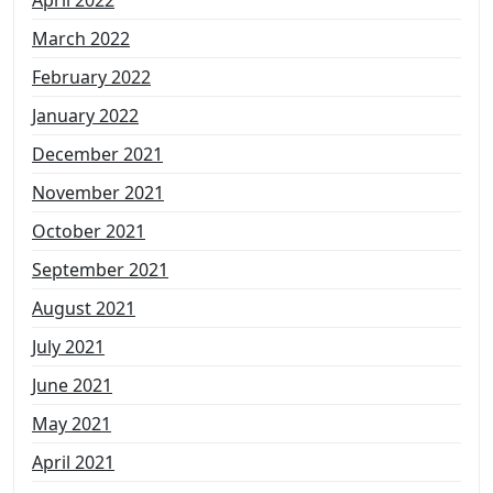
April 2022
March 2022
February 2022
January 2022
December 2021
November 2021
October 2021
September 2021
August 2021
July 2021
June 2021
May 2021
April 2021