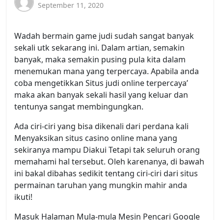
September 11, 2020
Wadah bermain game judi sudah sangat banyak
sekali utk sekarang ini. Dalam artian, semakin
banyak, maka semakin pusing pula kita dalam
menemukan mana yang terpercaya. Apabila anda
coba mengetikkan Situs judi online terpercaya’
maka akan banyak sekali hasil yang keluar dan
tentunya sangat membingungkan.
Ada ciri-ciri yang bisa dikenali dari perdana kali
Menyaksikan situs casino online mana yang
sekiranya mampu Diakui Tetapi tak seluruh orang
memahami hal tersebut. Oleh karenanya, di bawah
ini bakal dibahas sedikit tentang ciri-ciri dari situs
permainan taruhan yang mungkin mahir anda
ikuti!
Masuk Halaman Mula-mula Mesin Pencari Google