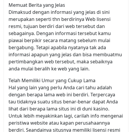
Memuat Berita yang Jelas
Dimaksud dengan informasi yang jelas di sini
merupakan seperti thn berdirinya Web lisensi
resmi, tujuan berdiri dari web tersebut dan
sebagainya. Dengan informasi tersebut kamu
piawai berpikir secara matang sebelum mulai
bergabung. Tetapi apabila nyatanya tak ada
informasi apapun yang jelas dan bisa membuatmu
pertimbangkan web tersebut, maka sebaiknya
anda mulai beralih ke web yang lain.
Telah Memiliki Umur yang Cukup Lama
Hal yang lain yang perlu Anda cari tahu adalah
dengan berapa lama web ini berdiri. Terpercaya
tau tidaknya suatu situs benar-benar dapat Anda
lihat dari berapa lama situs ini di duni kasino.
Untuk lebih meyakinkan lagi, carilah info mengenai
peristiwa website atau kapan perusahaannya
berdiri. Seandainya situsnya memiliki lisensi resmi