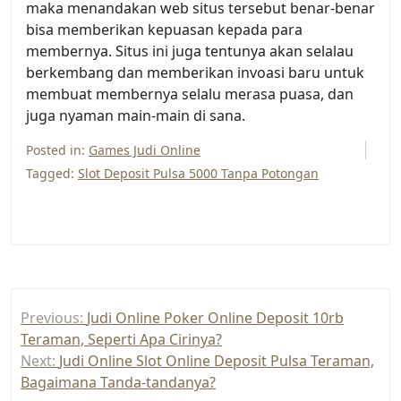
maka menandakan web situs tersebut benar-benar
bisa memberikan kepuasan kepada para
membernya. Situs ini juga tentunya akan selalau
berkembang dan memberikan invoasi baru untuk
membuat membernya selalu merasa puasa, dan
juga nyaman main-main di sana.
Posted in:
Games Judi Online
Tagged:
Slot Deposit Pulsa 5000 Tanpa Potongan
Post
Previous:
Judi Online Poker Online Deposit 10rb
navigation
Teraman, Seperti Apa Cirinya?
Next:
Judi Online Slot Online Deposit Pulsa Teraman,
Bagaimana Tanda-tandanya?