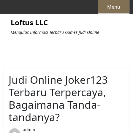
Skip
Menu
to
content
Loftus LLC
Mengulas Informasi Terbaru Games Judi Online
Judi Online Joker123
Terbaru Terpercaya,
Bagaimana Tanda-
tandanya?
admin