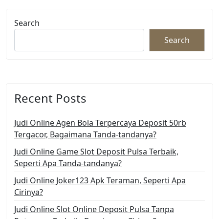
Search
Search
Recent Posts
Judi Online Agen Bola Terpercaya Deposit 50rb
Tergacor, Bagaimana Tanda-tandanya?
Judi Online Game Slot Deposit Pulsa Terbaik,
Seperti Apa Tanda-tandanya?
Judi Online Joker123 Apk Teraman, Seperti Apa
Cirinya?
Judi Online Slot Online Deposit Pulsa Tanpa