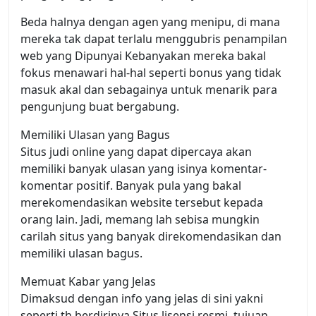
Beda halnya dengan agen yang menipu, di mana
mereka tak dapat terlalu menggubris penampilan
web yang Dipunyai Kebanyakan mereka bakal
fokus menawari hal-hal seperti bonus yang tidak
masuk akal dan sebagainya untuk menarik para
pengunjung buat bergabung.
Memiliki Ulasan yang Bagus
Situs judi online yang dapat dipercaya akan
memiliki banyak ulasan yang isinya komentar-
komentar positif. Banyak pula yang bakal
merekomendasikan website tersebut kepada
orang lain. Jadi, memang lah sebisa mungkin
carilah situs yang banyak direkomendasikan dan
memiliki ulasan bagus.
Memuat Kabar yang Jelas
Dimaksud dengan info yang jelas di sini yakni
seperti th berdirinya Situs lisensi resmi, tujuan