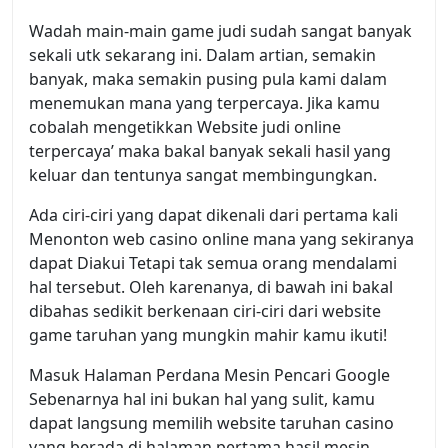
Wadah main-main game judi sudah sangat banyak
sekali utk sekarang ini. Dalam artian, semakin
banyak, maka semakin pusing pula kami dalam
menemukan mana yang terpercaya. Jika kamu
cobalah mengetikkan Website judi online
terpercaya’ maka bakal banyak sekali hasil yang
keluar dan tentunya sangat membingungkan.
Ada ciri-ciri yang dapat dikenali dari pertama kali
Menonton web casino online mana yang sekiranya
dapat Diakui Tetapi tak semua orang mendalami
hal tersebut. Oleh karenanya, di bawah ini bakal
dibahas sedikit berkenaan ciri-ciri dari website
game taruhan yang mungkin mahir kamu ikuti!
Masuk Halaman Perdana Mesin Pencari Google
Sebenarnya hal ini bukan hal yang sulit, kamu
dapat langsung memilih website taruhan casino
yang berada di halaman pertama hasil mesin