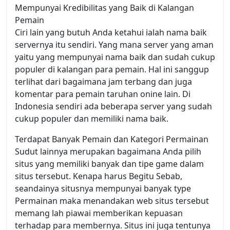
Mempunyai Kredibilitas yang Baik di Kalangan
Pemain
Ciri lain yang butuh Anda ketahui ialah nama baik
servernya itu sendiri. Yang mana server yang aman
yaitu yang mempunyai nama baik dan sudah cukup
populer di kalangan para pemain. Hal ini sanggup
terlihat dari bagaimana jam terbang dan juga
komentar para pemain taruhan onine lain. Di
Indonesia sendiri ada beberapa server yang sudah
cukup populer dan memiliki nama baik.
Terdapat Banyak Pemain dan Kategori Permainan
Sudut lainnya merupakan bagaimana Anda pilih
situs yang memiliki banyak dan tipe game dalam
situs tersebut. Kenapa harus Begitu Sebab,
seandainya situsnya mempunyai banyak type
Permainan maka menandakan web situs tersebut
memang lah piawai memberikan kepuasan
terhadap para membernya. Situs ini juga tentunya