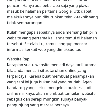
pencari. Hanya ada beberapa saja yang piawai
masuk ke halaman pertama Google. Utk dapat
melakukannya pun dibutuhkan teknik-teknik yang
tidak sembarangan.
Itulah mengapa sebaiknya anda memang lah pilih
website yang pertama kali anda temui di halaman
tersebut. Setelah itu, kamu sanggup mencari
informasi terkait web yang dimaksud tadi.
Website Rapi
Kerapian suatu website menjadi daya tarik utama
bila anda mencari situs taruhan online yang
terpercaya. Karena buat membuat penampakan
yang rapi ini juga bukan hal yang mudah. Agen
bandarqq yang serius mengelola business judi
online miliknya, akan membuat tampilan website
sebagus dan serapi mungkin supaya banyak
pengunjung yang merasa percaya.