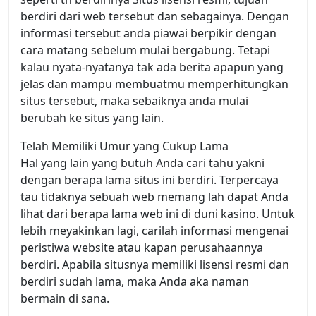
berdiri dari web tersebut dan sebagainya. Dengan
informasi tersebut anda piawai berpikir dengan
cara matang sebelum mulai bergabung. Tetapi
kalau nyata-nyatanya tak ada berita apapun yang
jelas dan mampu membuatmu memperhitungkan
situs tersebut, maka sebaiknya anda mulai
berubah ke situs yang lain.
Telah Memiliki Umur yang Cukup Lama
Hal yang lain yang butuh Anda cari tahu yakni
dengan berapa lama situs ini berdiri. Terpercaya
tau tidaknya sebuah web memang lah dapat Anda
lihat dari berapa lama web ini di duni kasino. Untuk
lebih meyakinkan lagi, carilah informasi mengenai
peristiwa website atau kapan perusahaannya
berdiri. Apabila situsnya memiliki lisensi resmi dan
berdiri sudah lama, maka Anda aka naman
bermain di sana.