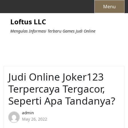
Skip
Menu
to
content
Loftus LLC
Mengulas Informasi Terbaru Games Judi Online
Judi Online Joker123
Terpercaya Tergacor,
Seperti Apa Tandanya?
admin
May 26, 2022