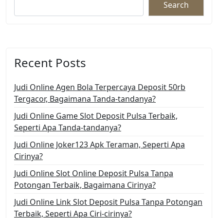
Search
Recent Posts
Judi Online Agen Bola Terpercaya Deposit 50rb
Tergacor, Bagaimana Tanda-tandanya?
Judi Online Game Slot Deposit Pulsa Terbaik,
Seperti Apa Tanda-tandanya?
Judi Online Joker123 Apk Teraman, Seperti Apa
Cirinya?
Judi Online Slot Online Deposit Pulsa Tanpa
Potongan Terbaik, Bagaimana Cirinya?
Judi Online Link Slot Deposit Pulsa Tanpa Potongan
Terbaik, Seperti Apa Ciri-cirinya?