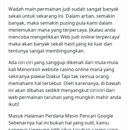
Wadah main permainan judi sudah sangat banyak
sekali untuk sekarang ini. Dalam artian, semakin
banyak, maka semakin pusing pula kami dalam
menemukan mana yang terpercaya. Jikalau anda
mencoba mengetikkan Web judi online terpercaya’
maka akan banyak sekali hasil yang ke luar dan
tentunya sangat membingungkan.
Ada ciri-ciri yang sanggup dikenali dari mula-mula
kali Menonton website casino online mana yang
sekiranya piawai Diakui Tapi tak semua orang
memahami hal tersebut. Oleh karenanya, di bawah
ini akan dibahas sedikit menyangkut ciri-ciri dari
web permainan taruhan yang mungkin mahir anda
ikuti!
Masuk Halaman Perdana Mesin Pencari Google
Sebenarnya hal ini bukan hal yang sulit, kamu
sanggup langsung pilih situs taruhan casino yang