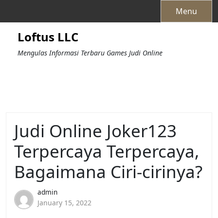
Skip
Menu
to
content
Loftus LLC
Mengulas Informasi Terbaru Games Judi Online
Judi Online Joker123
Terpercaya Terpercaya,
Bagaimana Ciri-cirinya?
admin
January 15, 2022