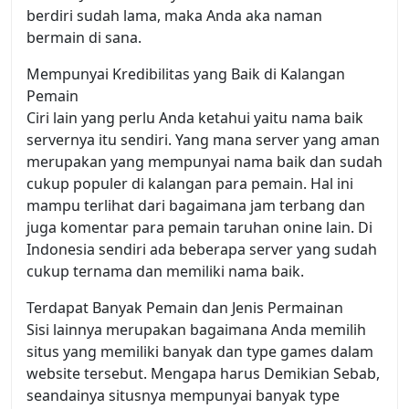
berdiri sudah lama, maka Anda aka naman
bermain di sana.
Mempunyai Kredibilitas yang Baik di Kalangan
Pemain
Ciri lain yang perlu Anda ketahui yaitu nama baik
servernya itu sendiri. Yang mana server yang aman
merupakan yang mempunyai nama baik dan sudah
cukup populer di kalangan para pemain. Hal ini
mampu terlihat dari bagaimana jam terbang dan
juga komentar para pemain taruhan onine lain. Di
Indonesia sendiri ada beberapa server yang sudah
cukup ternama dan memiliki nama baik.
Terdapat Banyak Pemain dan Jenis Permainan
Sisi lainnya merupakan bagaimana Anda memilih
situs yang memiliki banyak dan type games dalam
website tersebut. Mengapa harus Demikian Sebab,
seandainya situsnya mempunyai banyak type