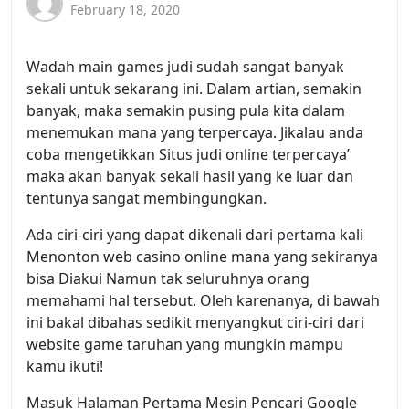
February 18, 2020
Wadah main games judi sudah sangat banyak
sekali untuk sekarang ini. Dalam artian, semakin
banyak, maka semakin pusing pula kita dalam
menemukan mana yang terpercaya. Jikalau anda
coba mengetikkan Situs judi online terpercaya’
maka akan banyak sekali hasil yang ke luar dan
tentunya sangat membingungkan.
Ada ciri-ciri yang dapat dikenali dari pertama kali
Menonton web casino online mana yang sekiranya
bisa Diakui Namun tak seluruhnya orang
memahami hal tersebut. Oleh karenanya, di bawah
ini bakal dibahas sedikit menyangkut ciri-ciri dari
website game taruhan yang mungkin mampu
kamu ikuti!
Masuk Halaman Pertama Mesin Pencari Google