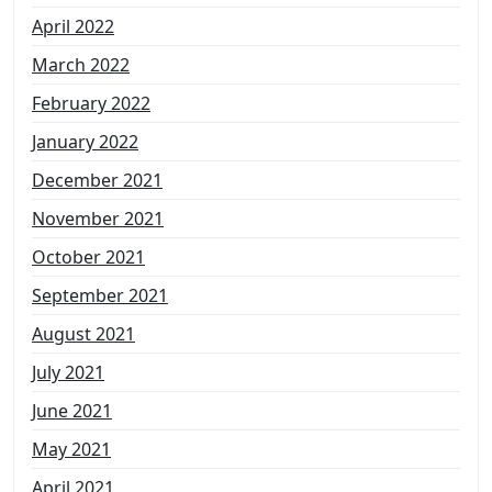
April 2022
March 2022
February 2022
January 2022
December 2021
November 2021
October 2021
September 2021
August 2021
July 2021
June 2021
May 2021
April 2021