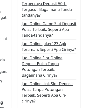
Terpercaya Deposit 50rb
Tergacor, Bagaimana Tanda-
h
tandanya?
ngat
Judi Online Game Slot Deposit
Pulsa Terbaik, Seperti Apa
Tanda-tandanya?
 ini
Judi Online Joker123 Apk
Teraman, Seperti Apa Cirinya?
Judi Online Slot Online
ada
Deposit Pulsa Tanpa
Potongan Terbaik,
gan.
Bagaimana Cirinya?
n
Judi Online Link Slot Deposit
Pulsa Tanpa Potongan
Terbaik, Seperti Apa Ciri-
cirinya?
ng