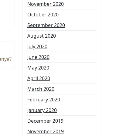
November 2020
October 2020
September 2020
August 2020
July 2020
June 2020
anya?
May 2020
April 2020
March 2020
February 2020
January 2020
December 2019
November 2019