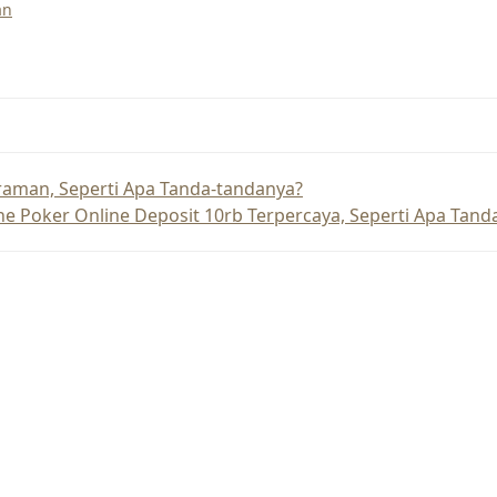
an
Teraman, Seperti Apa Tanda-tandanya?
ine Poker Online Deposit 10rb Terpercaya, Seperti Apa Tand