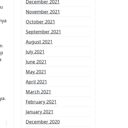
December 2021
au
November 2021
nya
October 2021
September 2021
August 2021
an
July 2021
up
a
June 2021
May 2021
April 2021
March 2021
ya.
February 2021
January 2021
December 2020