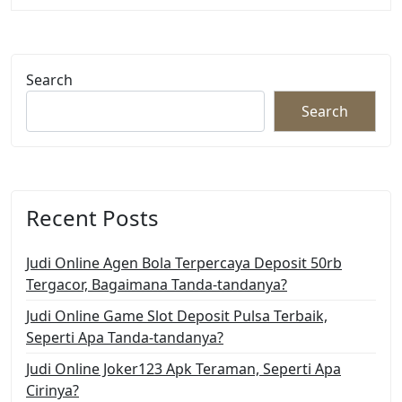
Search
Search
Recent Posts
Judi Online Agen Bola Terpercaya Deposit 50rb
Tergacor, Bagaimana Tanda-tandanya?
Judi Online Game Slot Deposit Pulsa Terbaik,
Seperti Apa Tanda-tandanya?
Judi Online Joker123 Apk Teraman, Seperti Apa
Cirinya?