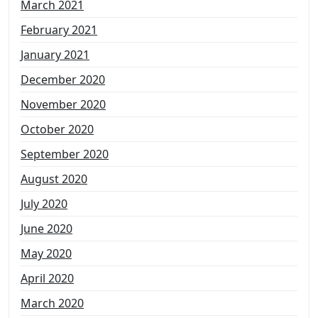
March 2021
February 2021
January 2021
December 2020
November 2020
October 2020
September 2020
August 2020
July 2020
June 2020
May 2020
April 2020
March 2020