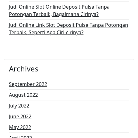
Judi Online Slot Online Deposit Pulsa Tanpa
Potongan Terbaik, Bagaimana Cirinya?
Judi Online Link Slot Deposit Pulsa Tanpa Potongan
Terbaik, Seperti Apa Ciri-cirinya?
Archives
September 2022
August 2022
July 2022
June 2022
May 2022