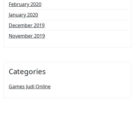
February 2020
January 2020
December 2019
November 2019
Categories
Games Judi Online