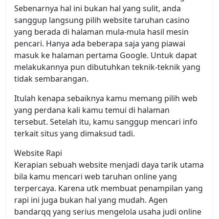
Sebenarnya hal ini bukan hal yang sulit, anda
sanggup langsung pilih website taruhan casino
yang berada di halaman mula-mula hasil mesin
pencari. Hanya ada beberapa saja yang piawai
masuk ke halaman pertama Google. Untuk dapat
melakukannya pun dibutuhkan teknik-teknik yang
tidak sembarangan.
Itulah kenapa sebaiknya kamu memang pilih web
yang perdana kali kamu temui di halaman
tersebut. Setelah itu, kamu sanggup mencari info
terkait situs yang dimaksud tadi.
Website Rapi
Kerapian sebuah website menjadi daya tarik utama
bila kamu mencari web taruhan online yang
terpercaya. Karena utk membuat penampilan yang
rapi ini juga bukan hal yang mudah. Agen
bandarqq yang serius mengelola usaha judi online