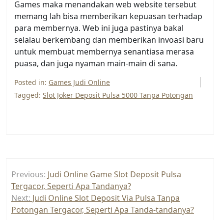
Games maka menandakan web website tersebut
memang lah bisa memberikan kepuasan terhadap
para membernya. Web ini juga pastinya bakal
selalau berkembang dan memberikan invoasi baru
untuk membuat membernya senantiasa merasa
puasa, dan juga nyaman main-main di sana.
Posted in:
Games Judi Online
Tagged:
Slot Joker Deposit Pulsa 5000 Tanpa Potongan
Post
Previous:
Judi Online Game Slot Deposit Pulsa
navigation
Tergacor, Seperti Apa Tandanya?
Next:
Judi Online Slot Deposit Via Pulsa Tanpa
Potongan Tergacor, Seperti Apa Tanda-tandanya?