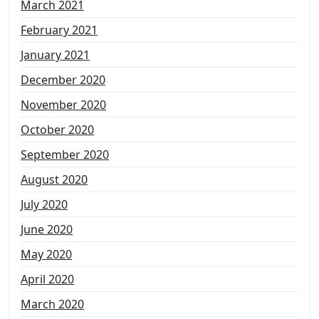
March 2021
February 2021
January 2021
December 2020
November 2020
October 2020
September 2020
August 2020
July 2020
June 2020
May 2020
April 2020
March 2020