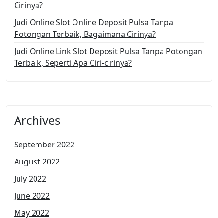
Cirinya?
Judi Online Slot Online Deposit Pulsa Tanpa
Potongan Terbaik, Bagaimana Cirinya?
Judi Online Link Slot Deposit Pulsa Tanpa Potongan
Terbaik, Seperti Apa Ciri-cirinya?
Archives
September 2022
August 2022
July 2022
June 2022
May 2022