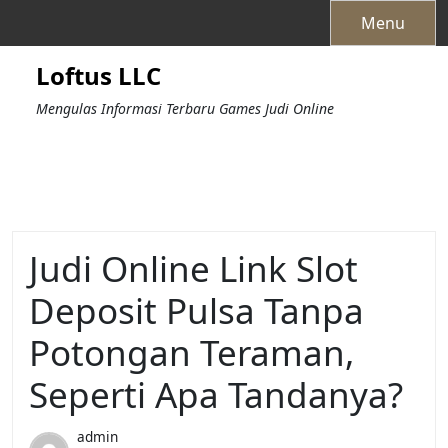
Skip
Menu
to
content
Loftus LLC
Mengulas Informasi Terbaru Games Judi Online
Judi Online Link Slot
Deposit Pulsa Tanpa
Potongan Teraman,
Seperti Apa Tandanya?
admin