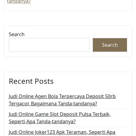
tandanya?
Search
Search
Recent Posts
Judi Online Agen Bola Terpercaya Deposit 50rb
Tergacor, Bagaimana Tanda-tandanya?
Judi Online Game Slot Deposit Pulsa Terbaik,
Seperti Apa Tanda-tandanya?
Judi Online Joker123 Apk Teraman, Seperti Apa