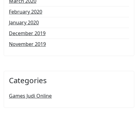
March 2020
February 2020
January 2020
December 2019
November 2019
Categories
Games Judi Online