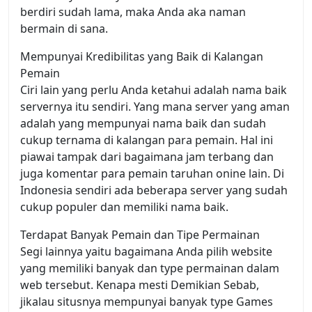
berdiri sudah lama, maka Anda aka naman
bermain di sana.
Mempunyai Kredibilitas yang Baik di Kalangan
Pemain
Ciri lain yang perlu Anda ketahui adalah nama baik
servernya itu sendiri. Yang mana server yang aman
adalah yang mempunyai nama baik dan sudah
cukup ternama di kalangan para pemain. Hal ini
piawai tampak dari bagaimana jam terbang dan
juga komentar para pemain taruhan onine lain. Di
Indonesia sendiri ada beberapa server yang sudah
cukup populer dan memiliki nama baik.
Terdapat Banyak Pemain dan Tipe Permainan
Segi lainnya yaitu bagaimana Anda pilih website
yang memiliki banyak dan type permainan dalam
web tersebut. Kenapa mesti Demikian Sebab,
jikalau situsnya mempunyai banyak type Games