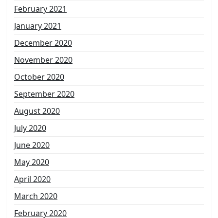
February 2021
January 2021
December 2020
November 2020
October 2020
September 2020
August 2020
July 2020
June 2020
May 2020
April 2020
March 2020
February 2020