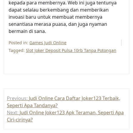
kepada para membernya. Web ini juga tentunya
dapat selalau berkembang dan memberikan
invoasi baru untuk membuat membernya
senantiasa merasa puasa, dan juga nyaman
bermain di sana.
Posted in:
Games Judi Online
Tagged:
Slot Joker Deposit Pulsa 10rb Tanpa Potongan
Post
Previous:
Judi Online Cara Daftar Joker123 Terbaik,
navigation
Seperti Apa Tandanya?
Next:
Judi Online Joker123 Apk Teraman, Seperti Apa
Ciri-cirinya?