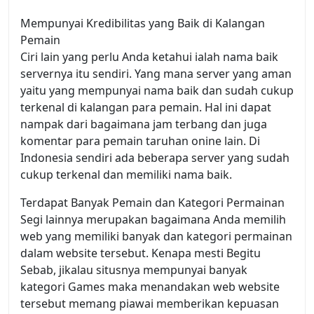
Mempunyai Kredibilitas yang Baik di Kalangan
Pemain
Ciri lain yang perlu Anda ketahui ialah nama baik
servernya itu sendiri. Yang mana server yang aman
yaitu yang mempunyai nama baik dan sudah cukup
terkenal di kalangan para pemain. Hal ini dapat
nampak dari bagaimana jam terbang dan juga
komentar para pemain taruhan onine lain. Di
Indonesia sendiri ada beberapa server yang sudah
cukup terkenal dan memiliki nama baik.
Terdapat Banyak Pemain dan Kategori Permainan
Segi lainnya merupakan bagaimana Anda memilih
web yang memiliki banyak dan kategori permainan
dalam website tersebut. Kenapa mesti Begitu
Sebab, jikalau situsnya mempunyai banyak
kategori Games maka menandakan web website
tersebut memang piawai memberikan kepuasan