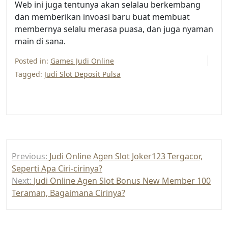
Web ini juga tentunya akan selalau berkembang
dan memberikan invoasi baru buat membuat
membernya selalu merasa puasa, dan juga nyaman
main di sana.
Posted in:
Games Judi Online
Tagged:
Judi Slot Deposit Pulsa
Post
Previous:
Judi Online Agen Slot Joker123 Tergacor,
navigation
Seperti Apa Ciri-cirinya?
Next:
Judi Online Agen Slot Bonus New Member 100
Teraman, Bagaimana Cirinya?