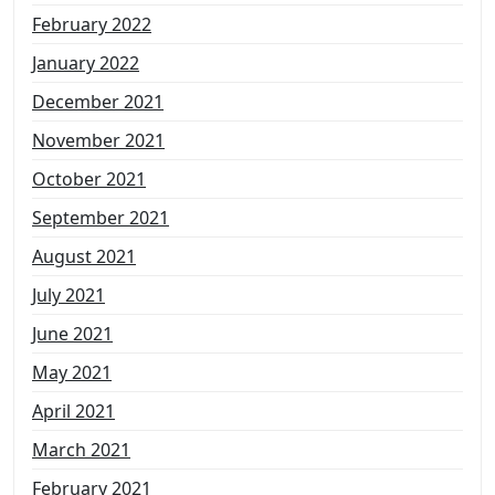
February 2022
January 2022
December 2021
November 2021
October 2021
September 2021
August 2021
July 2021
June 2021
May 2021
April 2021
March 2021
February 2021