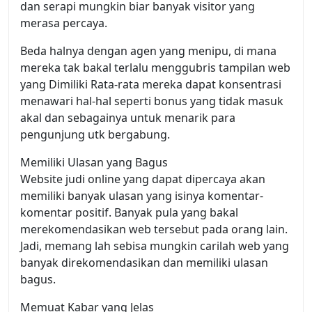
dan serapi mungkin biar banyak visitor yang
merasa percaya.
Beda halnya dengan agen yang menipu, di mana
mereka tak bakal terlalu menggubris tampilan web
yang Dimiliki Rata-rata mereka dapat konsentrasi
menawari hal-hal seperti bonus yang tidak masuk
akal dan sebagainya untuk menarik para
pengunjung utk bergabung.
Memiliki Ulasan yang Bagus
Website judi online yang dapat dipercaya akan
memiliki banyak ulasan yang isinya komentar-
komentar positif. Banyak pula yang bakal
merekomendasikan web tersebut pada orang lain.
Jadi, memang lah sebisa mungkin carilah web yang
banyak direkomendasikan dan memiliki ulasan
bagus.
Memuat Kabar yang Jelas