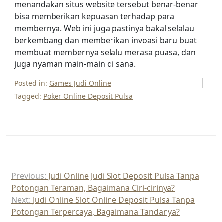
menandakan situs website tersebut benar-benar
bisa memberikan kepuasan terhadap para
membernya. Web ini juga pastinya bakal selalau
berkembang dan memberikan invoasi baru buat
membuat membernya selalu merasa puasa, dan
juga nyaman main-main di sana.
Posted in:
Games Judi Online
Tagged:
Poker Online Deposit Pulsa
Post
Previous:
Judi Online Judi Slot Deposit Pulsa Tanpa
navigation
Potongan Teraman, Bagaimana Ciri-cirinya?
Next:
Judi Online Slot Online Deposit Pulsa Tanpa
Potongan Terpercaya, Bagaimana Tandanya?