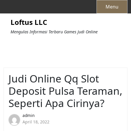
Skip
Menu
to
content
Loftus LLC
Mengulas Informasi Terbaru Games Judi Online
Judi Online Qq Slot
Deposit Pulsa Teraman,
Seperti Apa Cirinya?
admin
April 18, 2022