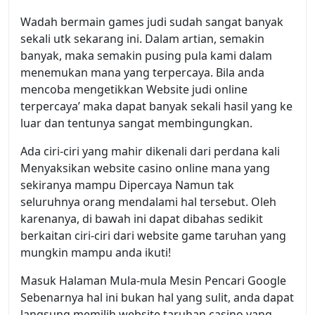
Wadah bermain games judi sudah sangat banyak
sekali utk sekarang ini. Dalam artian, semakin
banyak, maka semakin pusing pula kami dalam
menemukan mana yang terpercaya. Bila anda
mencoba mengetikkan Website judi online
terpercaya’ maka dapat banyak sekali hasil yang ke
luar dan tentunya sangat membingungkan.
Ada ciri-ciri yang mahir dikenali dari perdana kali
Menyaksikan website casino online mana yang
sekiranya mampu Dipercaya Namun tak
seluruhnya orang mendalami hal tersebut. Oleh
karenanya, di bawah ini dapat dibahas sedikit
berkaitan ciri-ciri dari website game taruhan yang
mungkin mampu anda ikuti!
Masuk Halaman Mula-mula Mesin Pencari Google
Sebenarnya hal ini bukan hal yang sulit, anda dapat
langsung memilih website taruhan casino yang