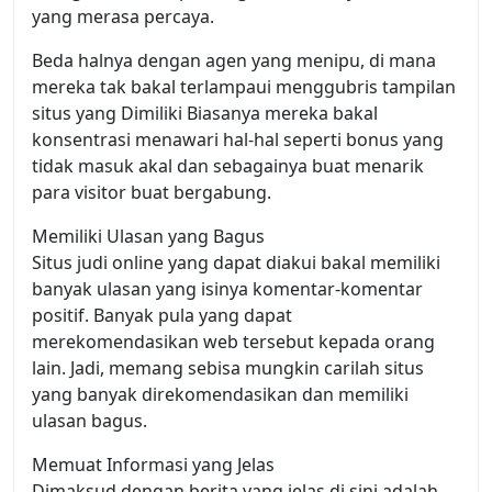
yang merasa percaya.
Beda halnya dengan agen yang menipu, di mana
mereka tak bakal terlampaui menggubris tampilan
situs yang Dimiliki Biasanya mereka bakal
konsentrasi menawari hal-hal seperti bonus yang
tidak masuk akal dan sebagainya buat menarik
para visitor buat bergabung.
Memiliki Ulasan yang Bagus
Situs judi online yang dapat diakui bakal memiliki
banyak ulasan yang isinya komentar-komentar
positif. Banyak pula yang dapat
merekomendasikan web tersebut kepada orang
lain. Jadi, memang sebisa mungkin carilah situs
yang banyak direkomendasikan dan memiliki
ulasan bagus.
Memuat Informasi yang Jelas
Dimaksud dengan berita yang jelas di sini adalah