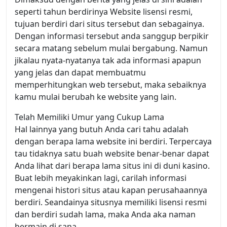
seperti tahun berdirinya Website lisensi resmi,
tujuan berdiri dari situs tersebut dan sebagainya.
Dengan informasi tersebut anda sanggup berpikir
secara matang sebelum mulai bergabung. Namun
jikalau nyata-nyatanya tak ada informasi apapun
yang jelas dan dapat membuatmu
memperhitungkan web tersebut, maka sebaiknya
kamu mulai berubah ke website yang lain.
Telah Memiliki Umur yang Cukup Lama
Hal lainnya yang butuh Anda cari tahu adalah
dengan berapa lama website ini berdiri. Terpercaya
tau tidaknya satu buah website benar-benar dapat
Anda lihat dari berapa lama situs ini di duni kasino.
Buat lebih meyakinkan lagi, carilah informasi
mengenai histori situs atau kapan perusahaannya
berdiri. Seandainya situsnya memiliki lisensi resmi
dan berdiri sudah lama, maka Anda aka naman
bermain di sana.