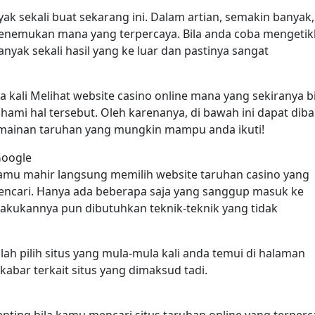
k sekali buat sekarang ini. Dalam artian, semakin banyak,
enemukan mana yang terpercaya. Bila anda coba mengeti
anyak sekali hasil yang ke luar dan pastinya sangat
ama kali Melihat website casino online mana yang sekiranya b
ami hal tersebut. Oleh karenanya, di bawah ini dapat dib
permainan taruhan yang mungkin mampu anda ikuti!
Google
 kamu mahir langsung memilih website taruhan casino yang
pencari. Hanya ada beberapa saja yang sanggup masuk ke
akukannya pun dibutuhkan teknik-teknik yang tidak
h pilih situs yang mula-mula kali anda temui di halaman
 kabar terkait situs yang dimaksud tadi.