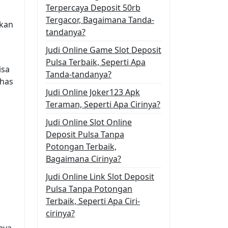
Terpercaya Deposit 50rb
Tergacor, Bagaimana Tanda-
kkan
tandanya?
Judi Online Game Slot Deposit
Pulsa Terbaik, Seperti Apa
isa
Tanda-tandanya?
ahas
Judi Online Joker123 Apk
Teraman, Seperti Apa Cirinya?
Judi Online Slot Online
Deposit Pulsa Tanpa
Potongan Terbaik,
Bagaimana Cirinya?
Judi Online Link Slot Deposit
Pulsa Tanpa Potongan
Terbaik, Seperti Apa Ciri-
cirinya?