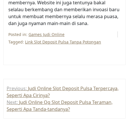
membernya. Website ini juga tentunya bakal
selalau berkembang dan memberikan invoasi baru
untuk membuat membernya selalu merasa puasa,
dan juga nyaman main-main di sana.
Posted in:
Games Judi Online
Tagged:
Link Slot Deposit Pulsa Tanpa Potongan
Post
Previous:
Judi Online Slot Deposit Pulsa Terpercaya,
navigation
Seperti Apa Cirinya?
Next:
Judi Online Qq Slot Deposit Pulsa Teraman,
Seperti Apa Tanda-tandanya?