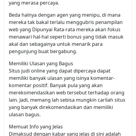
yang merasa percaya.
Beda halnya dengan agen yang menipu, di mana
mereka tak bakal terlalu menggubris penampilan
web yang Dipunyai Rata-rata mereka akan fokus
menawari hal-hal seperti bonus yang tidak masuk
akal dan sebagainya untuk menarik para
pengunjung buat bergabung.
Memiliki Ulasan yang Bagus
Situs judi online yang dapat dipercaya dapat
memiliki banyak ulasan yang isinya komentar-
komentar positif. Banyak pula yang akan
merekomendasikan web tersebut terhadap orang
lain. Jadi, memang lah sebisa mungkin carilah situs
yang banyak direkomendasikan dan memiliki
ulasan bagus.
Memuat Info yang Jelas
Dimaksud dengan kabar yang jelas di sini adalah