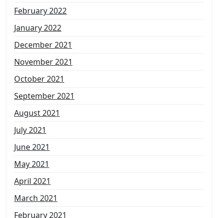
February 2022
January 2022
December 2021
November 2021
October 2021
September 2021
August 2021
July 2021
June 2021
May 2021
April 2021
March 2021
February 2021