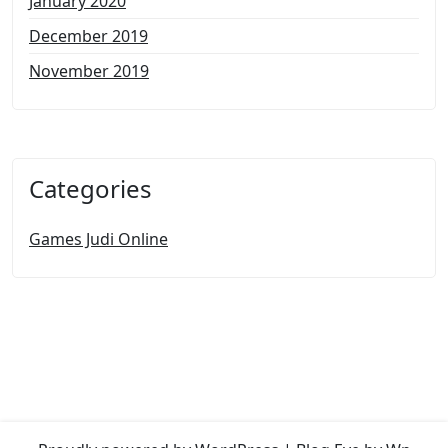
January 2020
December 2019
November 2019
Categories
Games Judi Online