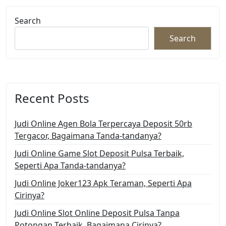
Search
Search
Recent Posts
Judi Online Agen Bola Terpercaya Deposit 50rb
Tergacor, Bagaimana Tanda-tandanya?
Judi Online Game Slot Deposit Pulsa Terbaik,
Seperti Apa Tanda-tandanya?
Judi Online Joker123 Apk Teraman, Seperti Apa
Cirinya?
Judi Online Slot Online Deposit Pulsa Tanpa
Potongan Terbaik, Bagaimana Cirinya?