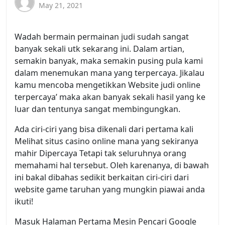
May 21, 2021
Wadah bermain permainan judi sudah sangat
banyak sekali utk sekarang ini. Dalam artian,
semakin banyak, maka semakin pusing pula kami
dalam menemukan mana yang terpercaya. Jikalau
kamu mencoba mengetikkan Website judi online
terpercaya’ maka akan banyak sekali hasil yang ke
luar dan tentunya sangat membingungkan.
Ada ciri-ciri yang bisa dikenali dari pertama kali
Melihat situs casino online mana yang sekiranya
mahir Dipercaya Tetapi tak seluruhnya orang
memahami hal tersebut. Oleh karenanya, di bawah
ini bakal dibahas sedikit berkaitan ciri-ciri dari
website game taruhan yang mungkin piawai anda
ikuti!
Masuk Halaman Pertama Mesin Pencari Google