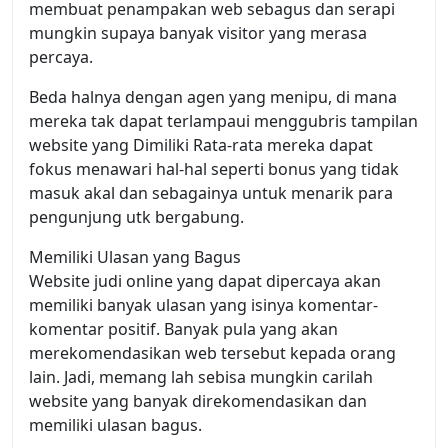
membuat penampakan web sebagus dan serapi
mungkin supaya banyak visitor yang merasa
percaya.
Beda halnya dengan agen yang menipu, di mana
mereka tak dapat terlampaui menggubris tampilan
website yang Dimiliki Rata-rata mereka dapat
fokus menawari hal-hal seperti bonus yang tidak
masuk akal dan sebagainya untuk menarik para
pengunjung utk bergabung.
Memiliki Ulasan yang Bagus
Website judi online yang dapat dipercaya akan
memiliki banyak ulasan yang isinya komentar-
komentar positif. Banyak pula yang akan
merekomendasikan web tersebut kepada orang
lain. Jadi, memang lah sebisa mungkin carilah
website yang banyak direkomendasikan dan
memiliki ulasan bagus.