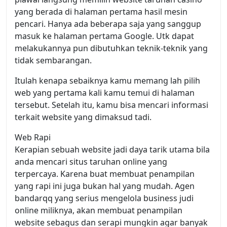
yang berada di halaman pertama hasil mesin
pencari. Hanya ada beberapa saja yang sanggup
masuk ke halaman pertama Google. Utk dapat
melakukannya pun dibutuhkan teknik-teknik yang
tidak sembarangan.
Itulah kenapa sebaiknya kamu memang lah pilih
web yang pertama kali kamu temui di halaman
tersebut. Setelah itu, kamu bisa mencari informasi
terkait website yang dimaksud tadi.
Web Rapi
Kerapian sebuah website jadi daya tarik utama bila
anda mencari situs taruhan online yang
terpercaya. Karena buat membuat penampilan
yang rapi ini juga bukan hal yang mudah. Agen
bandarqq yang serius mengelola business judi
online miliknya, akan membuat penampilan
website sebagus dan serapi mungkin agar banyak