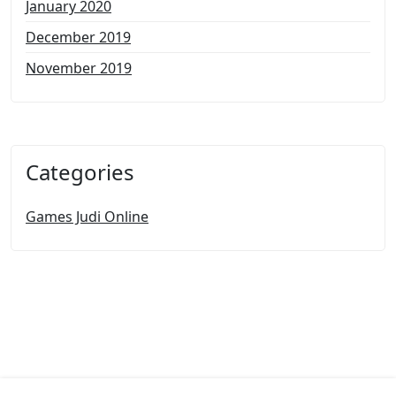
January 2020
December 2019
November 2019
Categories
Games Judi Online