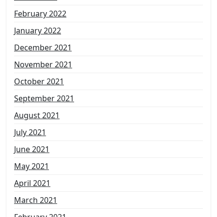
February 2022
January 2022
December 2021
November 2021
October 2021
September 2021
August 2021
July 2021
June 2021
May 2021
April 2021
March 2021