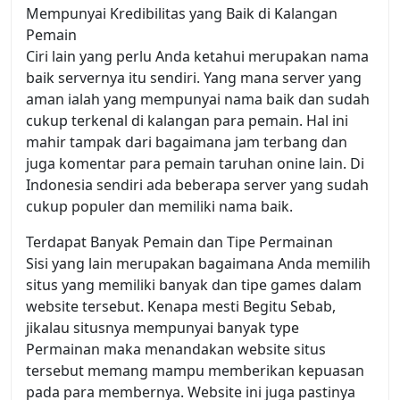
Mempunyai Kredibilitas yang Baik di Kalangan
Pemain
Ciri lain yang perlu Anda ketahui merupakan nama
baik servernya itu sendiri. Yang mana server yang
aman ialah yang mempunyai nama baik dan sudah
cukup terkenal di kalangan para pemain. Hal ini
mahir tampak dari bagaimana jam terbang dan
juga komentar para pemain taruhan onine lain. Di
Indonesia sendiri ada beberapa server yang sudah
cukup populer dan memiliki nama baik.
Terdapat Banyak Pemain dan Tipe Permainan
Sisi yang lain merupakan bagaimana Anda memilih
situs yang memiliki banyak dan tipe games dalam
website tersebut. Kenapa mesti Begitu Sebab,
jikalau situsnya mempunyai banyak type
Permainan maka menandakan website situs
tersebut memang mampu memberikan kepuasan
pada para membernya. Website ini juga pastinya