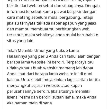
berdiri dari web tersebut dan sebagainya. Dengan
informasi tersebut kamu piawai berpikir dengan
cara matang sebelum mulai bergabung. Tetapi
jikalau ternyata tak ada kabar apapun yang jelas
dan mampu membuatmu perhitungkan web
tersebut, maka sebaiknya anda mulai berubah ke
situs yang lain.
Telah Memiliki Umur yang Cukup Lama
Hal lainnya yang perlu Anda cari tahu ialah dengan
berapa lama website ini berdiri. Terpercaya tau
tidaknya satu buah website memang lah dapat
Anda lihat dari berapa lama website ini di duni
kasino. Untuk lebih meyakinkan lagi, carilah berita
menyangkut sejarah website atau kapan
perusahaannya berdiri. Jika situsnya memiliki
lisensi resmi dan berdiri sudah lama, maka Anda
aka naman main di sana.