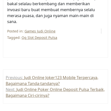
bakal selalau berkembang dan memberikan
invoasi baru buat membuat membernya selalu
merasa puasa, dan juga nyaman main-main di
sana.
Posted in:
Games Judi Online
Tagged:
Qq Slot Deposit Pulsa
Post
Previous:
Judi Online Joker123 Mobile Terpercaya,
navigation
Bagaimana Tanda-tandanya?
Next:
Judi Online Poker Online Deposit Pulsa Terbaik,
Bagaimana Ciri-cirinya?