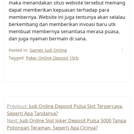
maka menandakan situs website tersebut memang
dapat memberikan kepuasan terhadap para
membernya. Website ini juga tentunya akan selalau
berkembang dan memberikan invoasi baru utk
membuat membernya senantiasa merasa puasa,
dan juga nyaman bermain di sana.
Posted in:
Games Judi Online
Tagged:
Poker Online Deposit 10rb
Post
Previous:
Judi Online Deposit Pulsa Slot Terpercaya,
navigation
Seperti Apa Tandanya?
Next:
Judi Online Slot Joker Deposit Pulsa 5000 Tanpa
Potongan Teraman, Seperti Apa Cirinya?