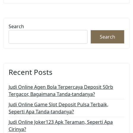
Search
Search
Recent Posts
Judi Online Agen Bola Terpercaya Deposit 50rb
Tergacor, Bagaimana Tanda-tandanya?
Judi Online Game Slot Deposit Pulsa Terbaik,
Seperti Apa Tanda-tandanya?
Judi Online Joker123 Apk Teraman, Seperti Apa
Cirinya?