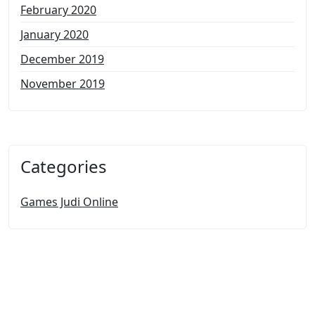
February 2020
January 2020
December 2019
November 2019
Categories
Games Judi Online