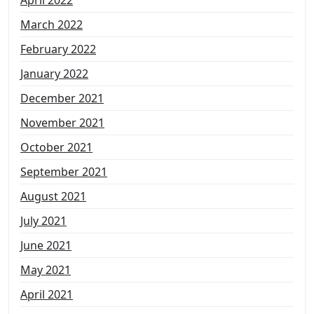
April 2022
March 2022
February 2022
January 2022
December 2021
November 2021
October 2021
September 2021
August 2021
July 2021
June 2021
May 2021
April 2021