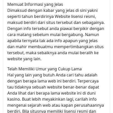
Memuat Informasi yang Jelas
Dimaksud dengan kabar yang jelas di sini yakni
seperti tahun berdirinya Website lisensi resmi,
maksud berdiri dari situs tersebut dan sebagainya.
Dengan info tersebut anda piawai berpikir dengan
cara matang sebelum mulai bergabung. Namun
apabila ternyata tak ada info apapun yang jelas
dan mahir membuatmu mempertimbangkan situs
tersebut, maka sebaiknya anda mulai beralih ke
website yang lain.
Telah Memiliki Umur yang Cukup Lama
Hal yang lain yang butuh Anda cari tahu adalah
dengan berapa lama web ini berdiri. Terpercaya
tau tidaknya sebuah website benar-benar dapat
Anda lihat dari berapa lama website ini di duni
kasino. Buat lebih meyakinkan lagi, carilah info
mengenai sejarah web atau kapan perusahaannya
berdiri. Bila situsnya memiliki lisensi resmi dan