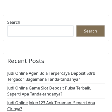
Search
Search
Recent Posts
Judi Online Agen Bola Terpercaya Deposit 50rb
Tergacor, Bagaimana Tanda-tandanya?
Judi Online Game Slot Deposit Pulsa Terbaik,
Seperti Apa Tanda-tandanya?
Judi Online Joker123 Apk Teraman, Seperti Apa
Cirinya?