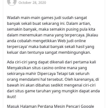
October 28, 2020
Wadah main-main games judi sudah sangat
banyak sekali buat sekarang ini. Dalam artian,
semakin banyak, maka semakin pusing pula kita
dalam menemukan mana yang terpercaya. Jikalau
anda cobalah mengetikkan Web judi online
terpercaya’ maka bakal banyak sekali hasil yang
keluar dan tentunya sangat membingungkan.
Ada ciri-ciri yang dapat dikenali dari pertama kali
Menyaksikan situs casino online mana yang
sekiranya mahir Dipercaya Tetapi tak seluruh
orang mendalami hal tersebut. Oleh karenanya, di
bawah ini akan dibahas sedikit mengenai ciri-ciri
dari situs game taruhan yang mungkin dapat anda
ikuti!
Masuk Halaman Perdana Mesin Pencari Google