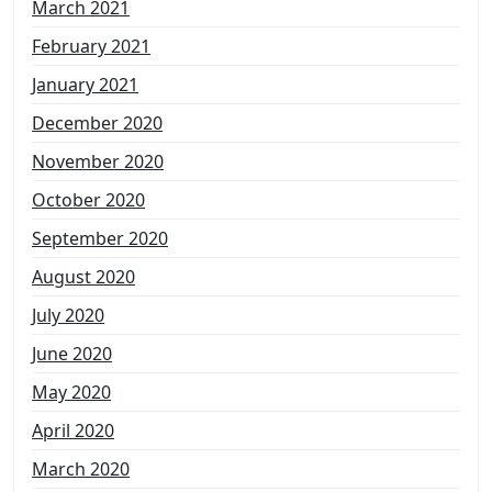
March 2021
February 2021
January 2021
December 2020
November 2020
October 2020
September 2020
August 2020
July 2020
June 2020
May 2020
April 2020
March 2020