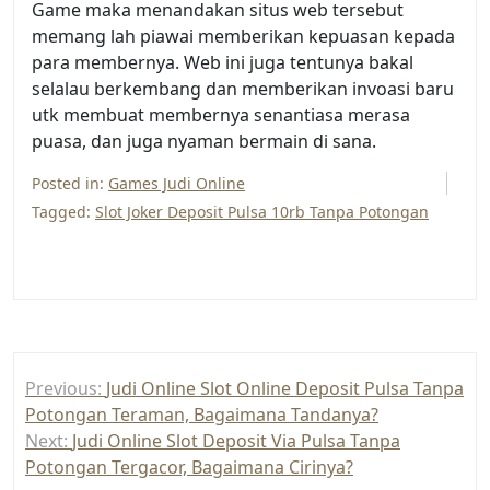
Game maka menandakan situs web tersebut
memang lah piawai memberikan kepuasan kepada
para membernya. Web ini juga tentunya bakal
selalau berkembang dan memberikan invoasi baru
utk membuat membernya senantiasa merasa
puasa, dan juga nyaman bermain di sana.
Posted in:
Games Judi Online
Tagged:
Slot Joker Deposit Pulsa 10rb Tanpa Potongan
Post
Previous:
Judi Online Slot Online Deposit Pulsa Tanpa
navigation
Potongan Teraman, Bagaimana Tandanya?
Next:
Judi Online Slot Deposit Via Pulsa Tanpa
Potongan Tergacor, Bagaimana Cirinya?