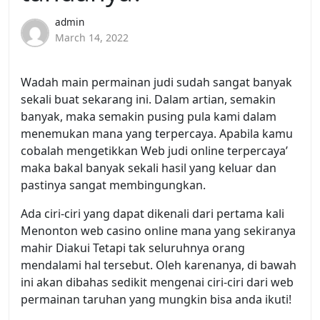
admin
March 14, 2022
Wadah main permainan judi sudah sangat banyak
sekali buat sekarang ini. Dalam artian, semakin
banyak, maka semakin pusing pula kami dalam
menemukan mana yang terpercaya. Apabila kamu
cobalah mengetikkan Web judi online terpercaya’
maka bakal banyak sekali hasil yang keluar dan
pastinya sangat membingungkan.
Ada ciri-ciri yang dapat dikenali dari pertama kali
Menonton web casino online mana yang sekiranya
mahir Diakui Tetapi tak seluruhnya orang
mendalami hal tersebut. Oleh karenanya, di bawah
ini akan dibahas sedikit mengenai ciri-ciri dari web
permainan taruhan yang mungkin bisa anda ikuti!