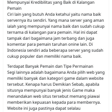
Mempunyai Kredibilitas yang Baik di Kalangan
Pemain
Ciri lain yang butuh Anda ketahui yaitu nama baik
servernya itu sendiri. Yang mana server yang aman
ialah yang mempunyai nama baik dan sudah cukup
ternama di kalangan para pemain. Hal ini dapat
tampak dari bagaimana jam terbang dan juga
komentar para pemain taruhan onine lain. Di
Indonesia sendiri ada beberapa server yang sudah
cukup populer dan memiliki nama baik.
Terdapat Banyak Pemain dan Tipe Permainan
Segi lainnya adalah bagaimana Anda pilih web yang
memiliki banyak dan kategori game dalam website
tersebut. Kenapa harus Demikian Sebab, apabila
situsnya mempunyai banyak jenis Game maka
menandakan web situs tersebut memang piawai
memberikan kepuasan kepada para membernya.
Website ini juga pastinya dapat selalau