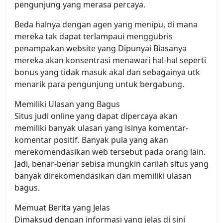
pengunjung yang merasa percaya.
Beda halnya dengan agen yang menipu, di mana
mereka tak dapat terlampaui menggubris
penampakan website yang Dipunyai Biasanya
mereka akan konsentrasi menawari hal-hal seperti
bonus yang tidak masuk akal dan sebagainya utk
menarik para pengunjung untuk bergabung.
Memiliki Ulasan yang Bagus
Situs judi online yang dapat dipercaya akan
memiliki banyak ulasan yang isinya komentar-
komentar positif. Banyak pula yang akan
merekomendasikan web tersebut pada orang lain.
Jadi, benar-benar sebisa mungkin carilah situs yang
banyak direkomendasikan dan memiliki ulasan
bagus.
Memuat Berita yang Jelas
Dimaksud dengan informasi yang jelas di sini