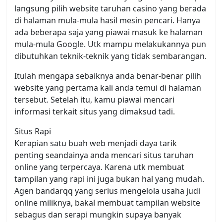
langsung pilih website taruhan casino yang berada
di halaman mula-mula hasil mesin pencari. Hanya
ada beberapa saja yang piawai masuk ke halaman
mula-mula Google. Utk mampu melakukannya pun
dibutuhkan teknik-teknik yang tidak sembarangan.
Itulah mengapa sebaiknya anda benar-benar pilih
website yang pertama kali anda temui di halaman
tersebut. Setelah itu, kamu piawai mencari
informasi terkait situs yang dimaksud tadi.
Situs Rapi
Kerapian satu buah web menjadi daya tarik
penting seandainya anda mencari situs taruhan
online yang terpercaya. Karena utk membuat
tampilan yang rapi ini juga bukan hal yang mudah.
Agen bandarqq yang serius mengelola usaha judi
online miliknya, bakal membuat tampilan website
sebagus dan serapi mungkin supaya banyak