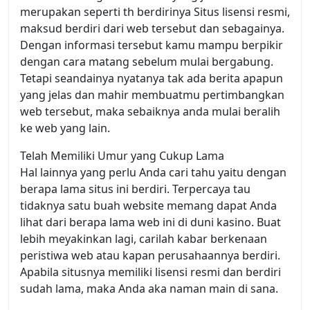
merupakan seperti th berdirinya Situs lisensi resmi,
maksud berdiri dari web tersebut dan sebagainya.
Dengan informasi tersebut kamu mampu berpikir
dengan cara matang sebelum mulai bergabung.
Tetapi seandainya nyatanya tak ada berita apapun
yang jelas dan mahir membuatmu pertimbangkan
web tersebut, maka sebaiknya anda mulai beralih
ke web yang lain.
Telah Memiliki Umur yang Cukup Lama
Hal lainnya yang perlu Anda cari tahu yaitu dengan
berapa lama situs ini berdiri. Terpercaya tau
tidaknya satu buah website memang dapat Anda
lihat dari berapa lama web ini di duni kasino. Buat
lebih meyakinkan lagi, carilah kabar berkenaan
peristiwa web atau kapan perusahaannya berdiri.
Apabila situsnya memiliki lisensi resmi dan berdiri
sudah lama, maka Anda aka naman main di sana.