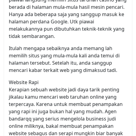
berada di halaman mula-mula hasil mesin pencari.
Hanya ada beberapa saja yang sanggup masuk ke
halaman perdana Google. Utk piawai
melakukannya pun dibutuhkan teknik-teknik yang
tidak sembarangan.
Itulah mengapa sebaiknya anda memang lah
memilih situs yang mula-mula kali anda temui di
halaman tersebut. Setelah itu, anda sanggup
mencari kabar terkait web yang dimaksud tadi.
Website Rapi
Kerapian sebuah website jadi daya tarik penting
jikalau kamu mencari web taruhan online yang
terpercaya. Karena untuk membuat penampakan
yang rapi ini juga bukan hal yang mudah. Agen
bandarqq yang serius mengelola business judi
online miliknya, bakal membuat penampakan
website sebagus dan serapi mungkin biar banyak