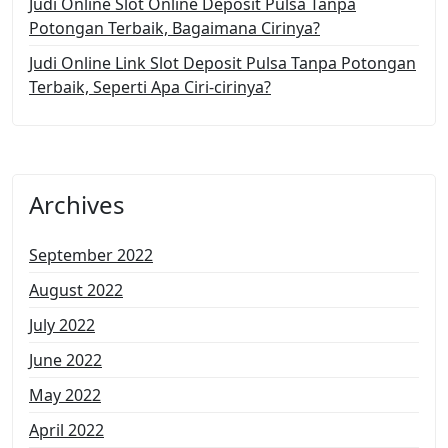
Judi Online Slot Online Deposit Pulsa Tanpa
Potongan Terbaik, Bagaimana Cirinya?
Judi Online Link Slot Deposit Pulsa Tanpa Potongan
Terbaik, Seperti Apa Ciri-cirinya?
Archives
September 2022
August 2022
July 2022
June 2022
May 2022
April 2022