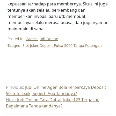
kepuasan terhadap para membernya. Situs ini juga
tentunya akan selalau berkembang dan
memberikan invoasi baru utk membuat
membernya selalu merasa puasa, dan juga nyaman
main-main di sana.
Posted in:
Games Judi Online
Tagged:
Slot Joker Deposit Pulsa 5000 Tanpa Potongan
Post
Previous:
Judi Online Agen Bola Terpercaya Deposit
navigation
50rb Terbaik, Seperti Apa Tandanya?
Next:
Judi Online Cara Daftar Joker123 Tergacor,
Bagaimana Tanda-tandanya?