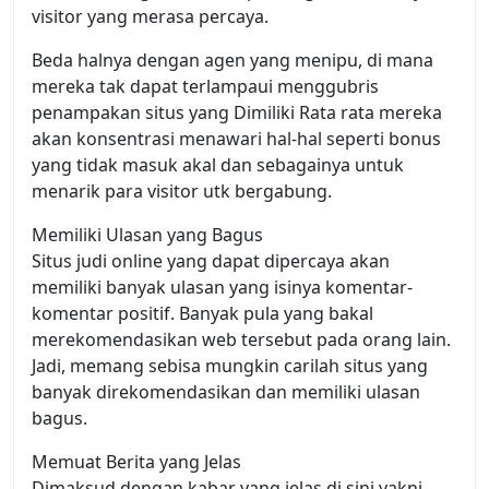
visitor yang merasa percaya.
Beda halnya dengan agen yang menipu, di mana
mereka tak dapat terlampaui menggubris
penampakan situs yang Dimiliki Rata rata mereka
akan konsentrasi menawari hal-hal seperti bonus
yang tidak masuk akal dan sebagainya untuk
menarik para visitor utk bergabung.
Memiliki Ulasan yang Bagus
Situs judi online yang dapat dipercaya akan
memiliki banyak ulasan yang isinya komentar-
komentar positif. Banyak pula yang bakal
merekomendasikan web tersebut pada orang lain.
Jadi, memang sebisa mungkin carilah situs yang
banyak direkomendasikan dan memiliki ulasan
bagus.
Memuat Berita yang Jelas
Dimaksud dengan kabar yang jelas di sini yakni